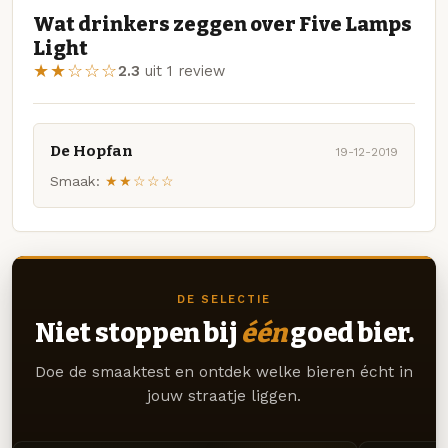
Wat drinkers zeggen over Five Lamps
Light
★★☆☆☆
2.3
uit 1 review
De Hopfan
19-12-2019
Smaak:
★★☆☆☆
DE SELECTIE
Niet stoppen bij
één
goed bier.
Doe de smaaktest en ontdek welke bieren écht in
jouw straatje liggen.