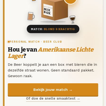
DEZE MAAND
MIX
BOX
8 BIEREN
MATCH:
BLOND & KRACHTIG
PERSONAL MATCH · BEER CLUB
Hou je van
Amerikaanse Lichte
Lager
?
De Beer koppelt je aan een box met bieren die in
dezelfde straat wonen. Geen standaard pakket.
Gewoon raak.
Bekijk jouw match →
Of doe de snelle smaaktest →