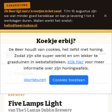
ZOMERSTAND
De Beer ligt met z'n voetjes in het zand.
T/m 10 augustus zijn
×
we wat minder goed bereikbaar en kan je levering 1 tot 4
werkdagen duren. Mailen werkt het snelst:
hello@beerinabox.nl
Ik heb een vraag
Contact
Inloggen
Koekje erbij?
De Beer houdt van cookies, het liefst met honing.
Zodat zijn site super werkt en om lekker te
grasduinen in webstatistieken.
Klik hier
voor meer
informatie over zijn honingwafels.
Navigatie
Voorkeuren
Cookies toestaan
AMERIKAANSE LICHTE LAGER · THE 5 LAMPS DUBLIN
BREWERY
Five Lamps Light
van The 5 Lamps Dublin Brewery