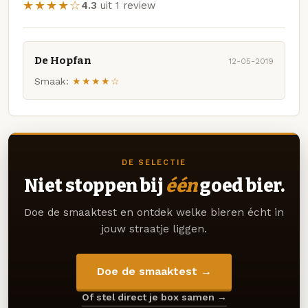
★★★★☆
4.3
uit 1 review
De Hopfan
12-05-2019
Smaak:
★★★★☆
DE SELECTIE
Niet stoppen bij
één
goed bier.
Doe de smaaktest en ontdek welke bieren écht in
jouw straatje liggen.
Doe de smaaktest →
Of stel direct je box samen →