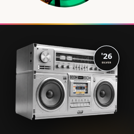
'26
SILVER