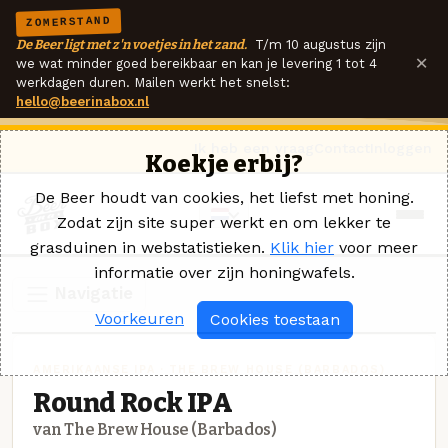
ZOMERSTAND
De Beer ligt met z'n voetjes in het zand.
T/m 10 augustus zijn
×
we wat minder goed bereikbaar en kan je levering 1 tot 4
werkdagen duren. Mailen werkt het snelst:
hello@beerinabox.nl
Ik heb een vraag
Contact
Inloggen
Koekje erbij?
De Beer houdt van cookies, het liefst met honing.
Zodat zijn site super werkt en om lekker te
grasduinen in webstatistieken.
Klik hier
voor meer
informatie over zijn honingwafels.
Navigatie
Voorkeuren
Cookies toestaan
AMERIKAANSE IPA · THE BREW HOUSE (BARBADOS)
Round Rock IPA
van The Brew House (Barbados)