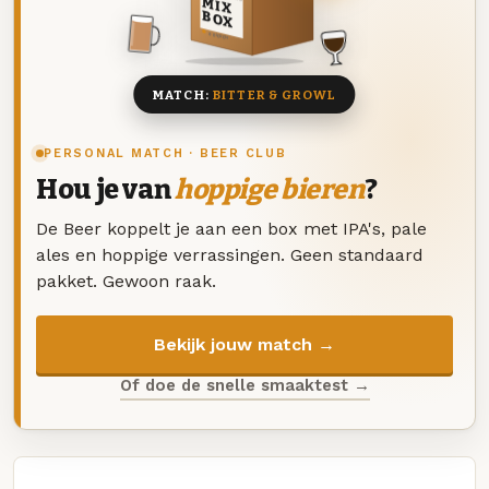
MIX
BOX
8 BIEREN
MATCH:
BITTER & GROWL
PERSONAL MATCH · BEER CLUB
Hou je van
hoppige bieren
?
De Beer koppelt je aan een box met IPA's, pale
ales en hoppige verrassingen. Geen standaard
pakket. Gewoon raak.
Bekijk jouw match →
Of doe de snelle smaaktest →