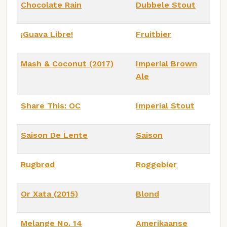
Chocolate Rain
Dubbele Stout
¡Guava Libre!
Fruitbier
Mash & Coconut (2017)
Imperial Brown
Ale
Share This: OC
Imperial Stout
Saison De Lente
Saison
Rugbrød
Roggebier
Or Xata (2015)
Blond
Melange No. 14
Amerikaanse