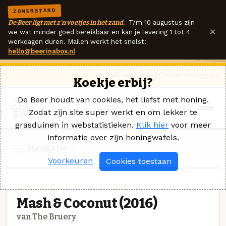
ZOMERSTAND
De Beer ligt met z'n voetjes in het zand.
T/m 10 augustus zijn
×
we wat minder goed bereikbaar en kan je levering 1 tot 4
werkdagen duren. Mailen werkt het snelst:
hello@beerinabox.nl
Ik heb een vraag
Contact
Inloggen
Koekje erbij?
De Beer houdt van cookies, het liefst met honing.
Zodat zijn site super werkt en om lekker te
grasduinen in webstatistieken.
Klik hier
voor meer
informatie over zijn honingwafels.
Navigatie
Voorkeuren
Cookies toestaan
ENGELSE BARLEYWINE · THE BRUERY
Mash & Coconut (2016)
van The Bruery