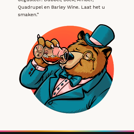
Quadrupel en Barley Wine. Laat het u
smaken.”