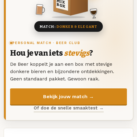
MIX
BOX
8 BIEREN
MATCH:
DONKER & ELEGANT
PERSONAL MATCH · BEER CLUB
Hou je van iets
stevigs
?
De Beer koppelt je aan een box met stevige
donkere bieren en bijzondere ontdekkingen.
Geen standaard pakket. Gewoon raak.
Bekijk jouw match →
Of doe de snelle smaaktest →