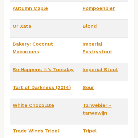
Autumn Maple
Pompoenbier
Or Xata
Blond
Bakery: Coconut
Imperial
Macaroons
Pastrystout
So Happens It’s Tuesday
Imperial Stout
Tart of Darkness (2014)
Sour
White Chocolate
Tarwebier -
tarwewijn
Trade Winds Tripel
Tripel