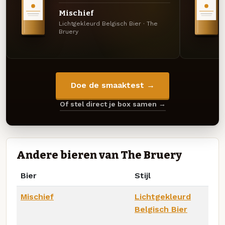
Mischief
Lichtgekleurd Belgisch Bier · The
Bruery
Doe de smaaktest →
Of stel direct je box samen →
Andere bieren van The Bruery
Bier
Stijl
Mischief
Lichtgekleurd
Belgisch Bier