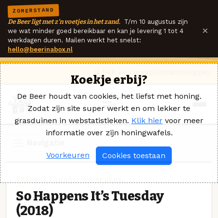
ZOMERSTAND
De Beer ligt met z'n voetjes in het zand.
T/m 10 augustus zijn
×
we wat minder goed bereikbaar en kan je levering 1 tot 4
werkdagen duren. Mailen werkt het snelst:
hello@beerinabox.nl
Ik heb een vraag
Contact
Inloggen
Koekje erbij?
De Beer houdt van cookies, het liefst met honing.
Zodat zijn site super werkt en om lekker te
grasduinen in webstatistieken.
Klik hier
voor meer
informatie over zijn honingwafels.
Navigatie
Voorkeuren
Cookies toestaan
DUBBELE STOUT · THE BRUERY
So Happens It’s Tuesday
(2018)