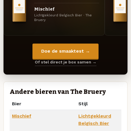
Mischief
Lichtgekleurd Belgisch Bier · The
Bruery
Doe de smaaktest →
Of stel direct je box samen →
Andere bieren van The Bruery
Bier
Stijl
Mischief
Lichtgekleurd
Belgisch Bier