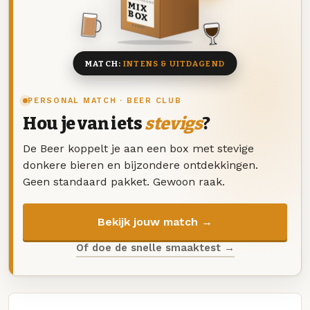
DEZE MAAND
MIX
BOX
8 BIEREN
MATCH:
INTENS & UITDAGEND
PERSONAL MATCH · BEER CLUB
Hou je van iets
stevigs
?
De Beer koppelt je aan een box met stevige
donkere bieren en bijzondere ontdekkingen.
Geen standaard pakket. Gewoon raak.
Bekijk jouw match →
Of doe de snelle smaaktest →