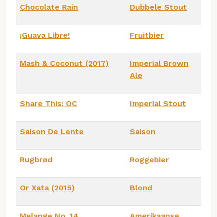
Chocolate Rain
Dubbele Stout
¡Guava Libre!
Fruitbier
Mash & Coconut (2017)
Imperial Brown
Ale
Share This: OC
Imperial Stout
Saison De Lente
Saison
Rugbrød
Roggebier
Or Xata (2015)
Blond
Melange No. 14
Amerikaanse