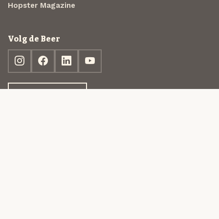
Hopster Magazine
Volg de Beer
Ontdek jouw box
© 2013-2026 Beer in a Box BV