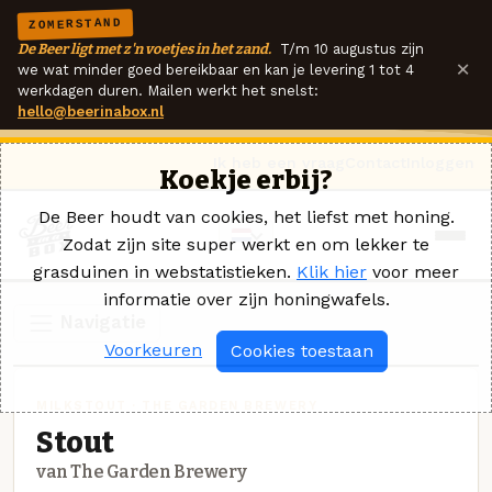
ZOMERSTAND
De Beer ligt met z'n voetjes in het zand.
T/m 10 augustus zijn
×
we wat minder goed bereikbaar en kan je levering 1 tot 4
werkdagen duren. Mailen werkt het snelst:
hello@beerinabox.nl
Ik heb een vraag
Contact
Inloggen
Koekje erbij?
De Beer houdt van cookies, het liefst met honing.
Zodat zijn site super werkt en om lekker te
grasduinen in webstatistieken.
Klik hier
voor meer
informatie over zijn honingwafels.
Navigatie
Voorkeuren
Cookies toestaan
MILKSTOUT · THE GARDEN BREWERY
Stout
van The Garden Brewery