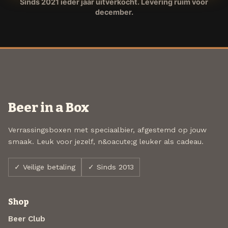
Sinds 2021 ieder jaar uitverkocht. Levering ruim voor
december.
Beer in a Box
Verrassingsboxen met speciaalbier, afgestemd op jouw
smaak. Leuk voor jezelf, n&oacute;g leuker als cadeau.
✓ Veilige betaling
✓ Sinds 2013
Shop
Beer Club