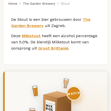
Home
The Garden Brewery
Stout
De Stout is een bier gebrouwen door
The
Garden Brewery
uit Zagreb.
Deze
Milkstout
heeft een alcohol percentage
van 5.0%. De bierstijl Milkstout komt van
oorsprong uit
Groot Brittanië
.
MATCH
DEZE MAAND
MIX
BOX