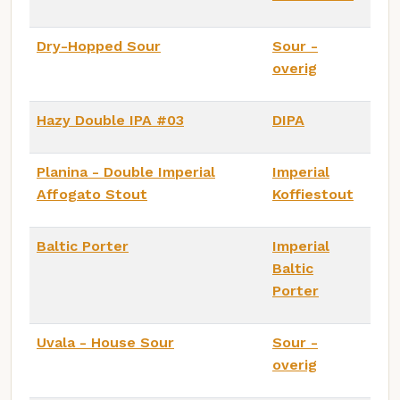
Dry-Hopped Sour
Sour -
overig
Hazy Double IPA #03
DIPA
Planina - Double Imperial
Imperial
Affogato Stout
Koffiestout
Baltic Porter
Imperial
Baltic
Porter
Uvala - House Sour
Sour -
overig