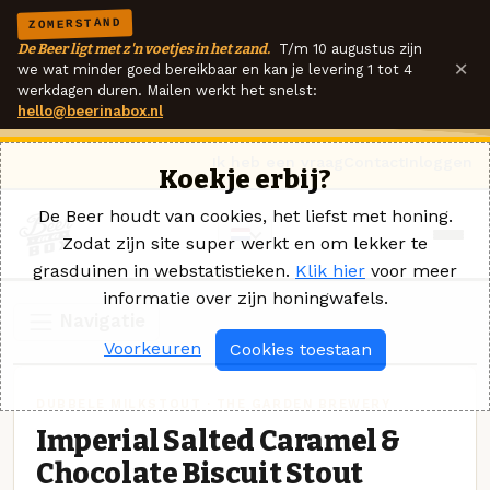
ZOMERSTAND
De Beer ligt met z'n voetjes in het zand.
T/m 10 augustus zijn
×
we wat minder goed bereikbaar en kan je levering 1 tot 4
werkdagen duren. Mailen werkt het snelst:
hello@beerinabox.nl
Ik heb een vraag
Contact
Inloggen
Koekje erbij?
De Beer houdt van cookies, het liefst met honing.
Zodat zijn site super werkt en om lekker te
grasduinen in webstatistieken.
Klik hier
voor meer
informatie over zijn honingwafels.
Navigatie
Voorkeuren
Cookies toestaan
DUBBELE MILKSTOUT · THE GARDEN BREWERY
Imperial Salted Caramel &
Chocolate Biscuit Stout