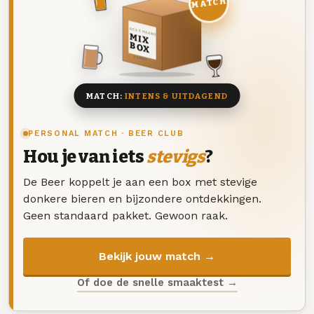
MATCH
DEZE MAAND
MIX
BOX
8 BIEREN
MATCH:
INTENS & UITDAGEND
PERSONAL MATCH · BEER CLUB
Hou je van iets
stevigs
?
De Beer koppelt je aan een box met stevige
donkere bieren en bijzondere ontdekkingen.
Geen standaard pakket. Gewoon raak.
Bekijk jouw match →
Of doe de snelle smaaktest →