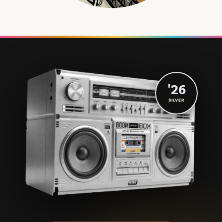
'26
SILVER