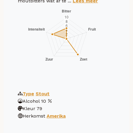
moutbitters wat af te ...
Lees meer
Type
Stout
Alcohol
10
Kleur
79
Herkomst
Amerika