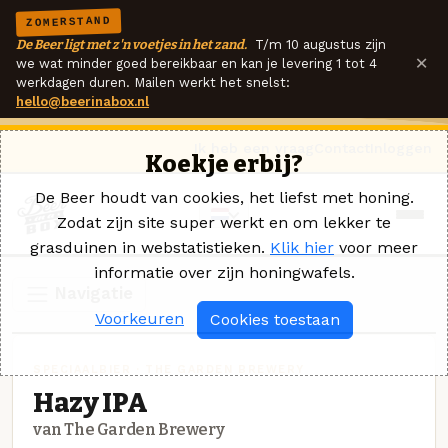
ZOMERSTAND
De Beer ligt met z'n voetjes in het zand.
T/m 10 augustus zijn
×
we wat minder goed bereikbaar en kan je levering 1 tot 4
werkdagen duren. Mailen werkt het snelst:
hello@beerinabox.nl
Ik heb een vraag
Contact
Inloggen
Koekje erbij?
De Beer houdt van cookies, het liefst met honing.
Zodat zijn site super werkt en om lekker te
grasduinen in webstatistieken.
Klik hier
voor meer
informatie over zijn honingwafels.
Navigatie
Voorkeuren
Cookies toestaan
SPECIAALBIER · THE GARDEN BREWERY
Hazy IPA
van The Garden Brewery