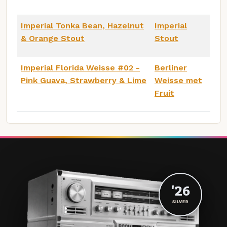
Imperial Tonka Bean, Hazelnut
Imperial
& Orange Stout
Stout
Imperial Florida Weisse #02 -
Berliner
Pink Guava, Strawberry & Lime
Weisse met
Fruit
'26
SILVER