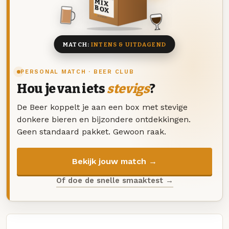
MIX
BOX
8 BIEREN
MATCH:
INTENS & UITDAGEND
PERSONAL MATCH · BEER CLUB
Hou je van iets
stevigs
?
De Beer koppelt je aan een box met stevige
donkere bieren en bijzondere ontdekkingen.
Geen standaard pakket. Gewoon raak.
Bekijk jouw match →
Of doe de snelle smaaktest →