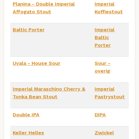
Planina - Double Imperial
Imperial
Affogato Stout
Koffiestout
Baltic Porter
Imperial
Baltic
Porter
Uvala - House Sour
Sour -
overig
Imperial Maraschino Cherry &
Imperial
Tonka Bean Stout
Pastrystout
Double IPA
DIPA
Keller Helles
Zwickel