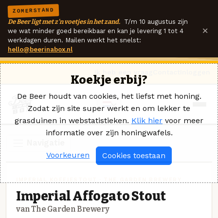
ZOMERSTAND
De Beer ligt met z'n voetjes in het zand.
T/m 10 augustus zijn
×
we wat minder goed bereikbaar en kan je levering 1 tot 4
werkdagen duren. Mailen werkt het snelst:
hello@beerinabox.nl
Ik heb een vraag
Contact
Inloggen
Koekje erbij?
De Beer houdt van cookies, het liefst met honing.
Zodat zijn site super werkt en om lekker te
grasduinen in webstatistieken.
Klik hier
voor meer
informatie over zijn honingwafels.
Navigatie
Voorkeuren
Cookies toestaan
IMPERIAL KOFFIESTOUT · THE GARDEN BREWERY
Imperial Affogato Stout
van The Garden Brewery