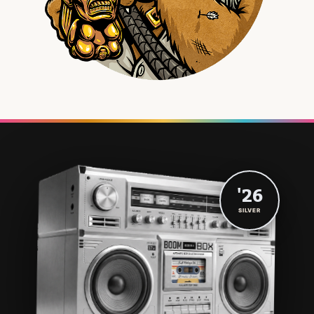
'26
SILVER