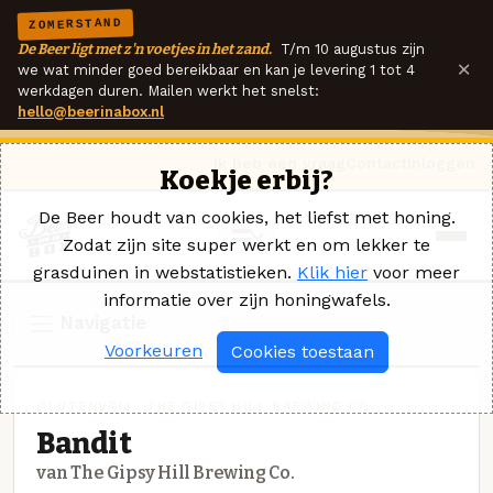
ZOMERSTAND
De Beer ligt met z'n voetjes in het zand.
T/m 10 augustus zijn
×
we wat minder goed bereikbaar en kan je levering 1 tot 4
werkdagen duren. Mailen werkt het snelst:
hello@beerinabox.nl
Ik heb een vraag
Contact
Inloggen
Koekje erbij?
De Beer houdt van cookies, het liefst met honing.
Zodat zijn site super werkt en om lekker te
grasduinen in webstatistieken.
Klik hier
voor meer
informatie over zijn honingwafels.
Navigatie
Voorkeuren
Cookies toestaan
GLUTENVRIJ · THE GIPSY HILL BREWING CO.
Bandit
van The Gipsy Hill Brewing Co.