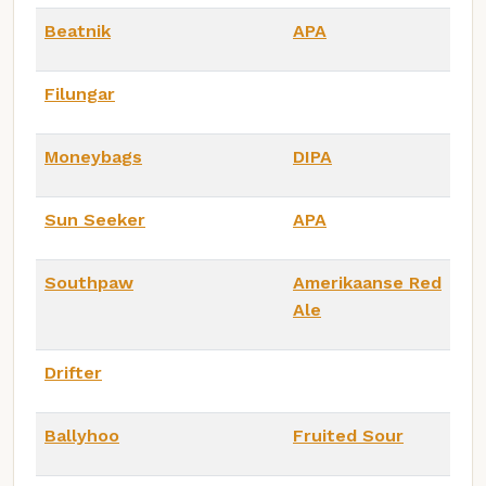
Beatnik
APA
Filungar
Moneybags
DIPA
Sun Seeker
APA
Southpaw
Amerikaanse Red
Ale
Drifter
Ballyhoo
Fruited Sour