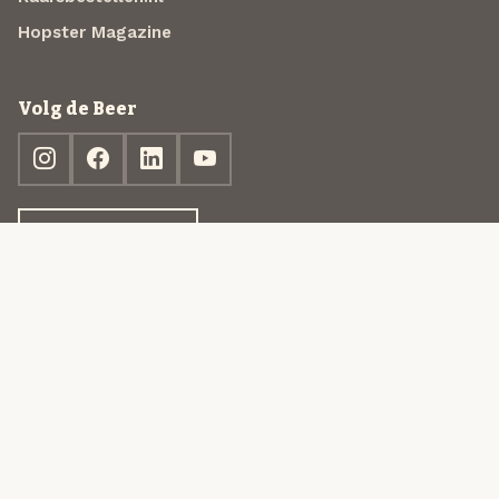
Hopster Magazine
Volg de Beer
Ontdek jouw box
© 2013-2026 Beer in a Box BV