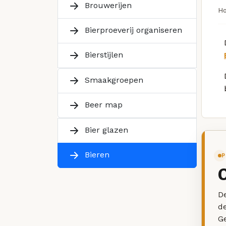
Brouwerijen
H
Bierproeverij organiseren
Bierstijlen
Smaakgroepen
Beer map
Bier glazen
Bieren
P
De
d
G