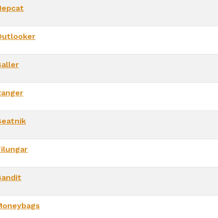
Hepcat
Outlooker
aller
Ranger
Beatnik
Filungar
Bandit
Moneybags