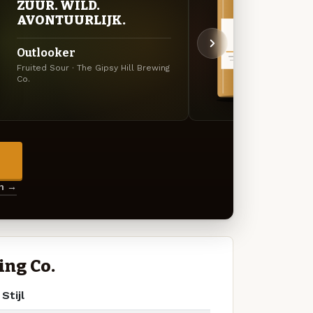
ZUUR. WILD.
VER
AVONTUURLIJK.
UIT
Outlooker
Ball
Fruited Sour · The Gipsy Hill Brewing
Specia
Co.
Co.
→
en →
ing Co.
Stijl