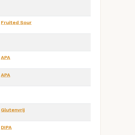
Fruited Sour
APA
APA
Glutenvrij
DIPA