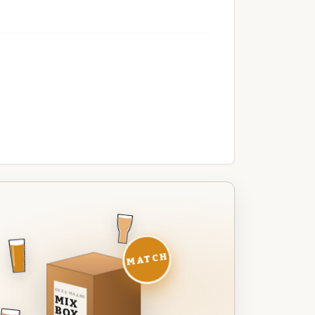
MATCH
DEZE MAAND
MIX
BOX