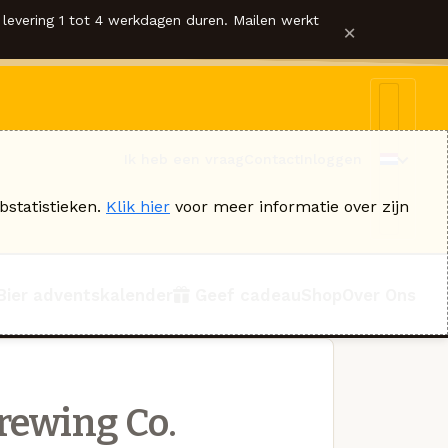
levering 1 tot 4 werkdagen duren. Mailen werkt
×
Ik heb een vraag
Contact
Inloggen
bstatistieken.
Klik hier
voor meer informatie over zijn
Bier adventskalender
Geef cadeau
Shop
Over Ons
rewing Co.