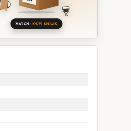
8 BIEREN
MATCH:
JOUW SMAAK