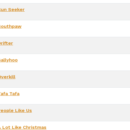
Sun Seeker
Southpaw
rifter
Ballyhoo
verkill
Tafa Tafa
People Like Us
A Lot Like Christmas