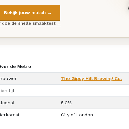
Bekijk jouw match →
f doe de snelle smaaktest →
Over de Metro
Brouwer
The Gipsy Hill Brewing Co.
ierstijl
Alcohol
5.0%
Herkomst
City of London