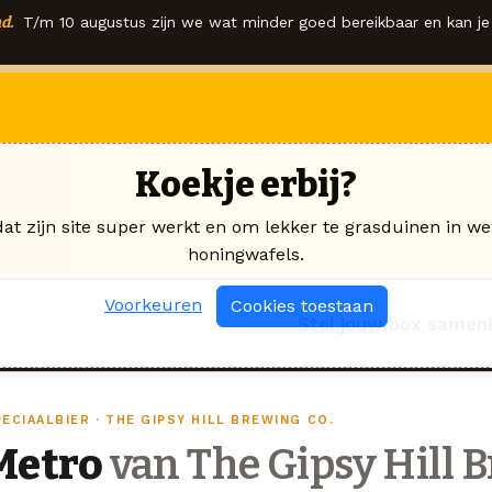
d.
T/m 10 augustus zijn we wat minder goed bereikbaar en kan je 
Koekje erbij?
dat zijn site super werkt en om lekker te grasduinen in we
honingwafels.
Voorkeuren
Cookies toestaan
Stel jouw box samen
ECIAALBIER · THE GIPSY HILL BREWING CO.
Metro
van The Gipsy Hill B