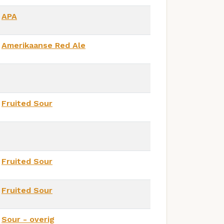
APA
Amerikaanse Red Ale
Fruited Sour
Fruited Sour
Fruited Sour
Sour - overig