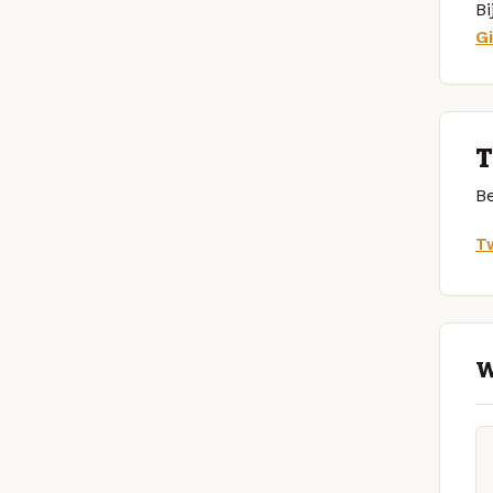
Bi
Gi
T
Be
Tw
W