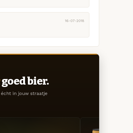
16-07-2018
goed bier.
écht in jouw straatje