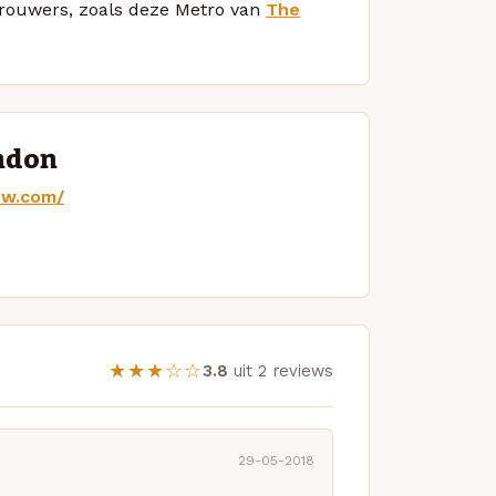
 brouwers, zoals deze Metro van
The
ondon
ew.com/
★★★☆☆
3.8
uit 2 reviews
29-05-2018