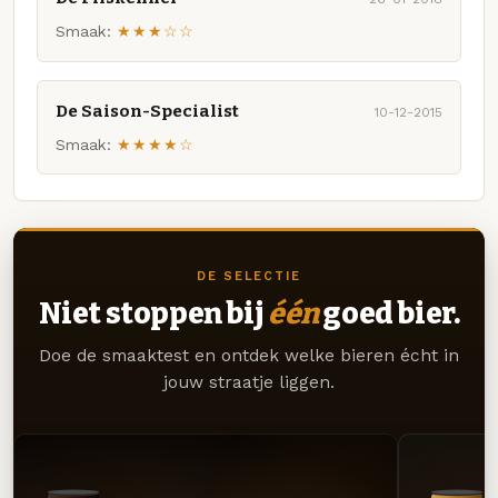
Smaak:
★★★☆☆
De Saison-Specialist
10-12-2015
Smaak:
★★★★☆
DE SELECTIE
Niet stoppen bij
één
goed bier.
Doe de smaaktest en ontdek welke bieren écht in
jouw straatje liggen.