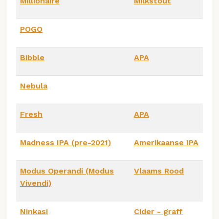
Millionaire
Milkstout
POGO
Bibble
APA
Nebula
Fresh
APA
Madness IPA (pre-2021)
Amerikaanse IPA
Modus Operandi (Modus
Vlaams Rood
Vivendi)
Ninkasi
Cider - graff