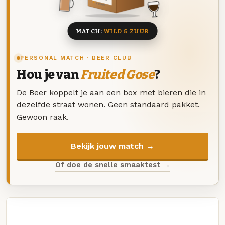
8 BIEREN
MATCH:
WILD & ZUUR
PERSONAL MATCH · BEER CLUB
Hou je van
Fruited Gose
?
De Beer koppelt je aan een box met bieren die in
dezelfde straat wonen. Geen standaard pakket.
Gewoon raak.
Bekijk jouw match →
Of doe de snelle smaaktest →