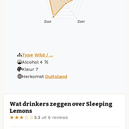
Type
Wild / ...
Alcohol
4
Kleur
7
Herkomst
Duitsland
Wat drinkers zeggen over Sleeping
Lemons
★★★☆☆
3.3
uit 8 reviews