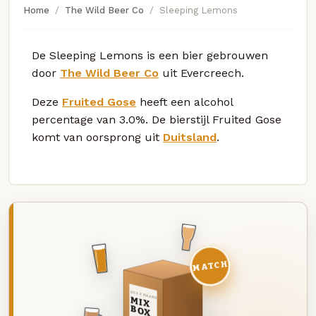
Home
The Wild Beer Co
Sleeping Lemons
De Sleeping Lemons is een bier gebrouwen
door
The Wild Beer Co
uit Evercreech.
Deze
Fruited Gose
heeft een alcohol
percentage van 3.0%. De bierstijl Fruited Gose
komt van oorsprong uit
Duitsland
.
MATCH
DEZE MAAND
MIX
BOX