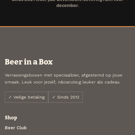
december.
Beer in a Box
Verrassingsboxen met speciaalbier, afgestemd op jouw
smaak. Leuk voor jezelf, n&oacute;g leuker als cadeau.
✓ Veilige betaling
✓ Sinds 2013
Shop
Beer Club