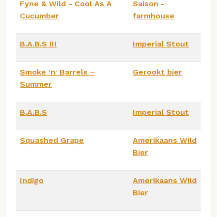
Fyne & Wild - Cool As A
Saison -
Cucumber
farmhouse
B.A.B.S III
Imperial Stout
Smoke 'n' Barrels –
Gerookt bier
Summer
B.A.B.S
Imperial Stout
Squashed Grape
Amerikaans Wild
Bier
Indigo
Amerikaans Wild
Bier