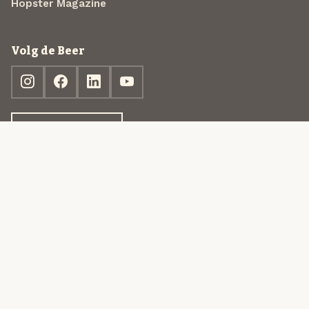
Hopster Magazine
Volg de Beer
Ontdek jouw box
© 2013-2026 Beer in a Box BV