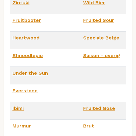
Zintuki
Wild Bier
Fruitbooter
Fruited Sour
Heartwood
Speciale Belge
Shnoodlepip
Saison - overig
Under the Sun
Everstone
Ibimi
Fruited Gose
Murmur
Brut