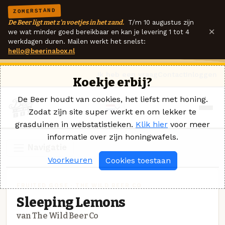
ZOMERSTAND
De Beer ligt met z'n voetjes in het zand.
T/m 10 augustus zijn
×
we wat minder goed bereikbaar en kan je levering 1 tot 4
werkdagen duren. Mailen werkt het snelst:
hello@beerinabox.nl
Ik heb een vraag
Contact
Inloggen
Koekje erbij?
De Beer houdt van cookies, het liefst met honing.
Zodat zijn site super werkt en om lekker te
grasduinen in webstatistieken.
Klik hier
voor meer
informatie over zijn honingwafels.
Navigatie
Voorkeuren
Cookies toestaan
FRUITED GOSE · THE WILD BEER CO
Sleeping Lemons
van The Wild Beer Co