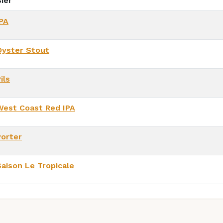
ier
IPA
Oyster Stout
ils
West Coast Red IPA
Porter
Saison Le Tropicale