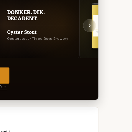
DONKER. DIK.
STR
DECADENT.
TIJ
Oyster Stout
Pils
Oesterstout · Three Boys Brewery
Pils ·
→
en →