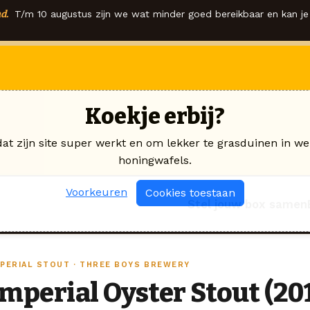
d.
T/m 10 augustus zijn we wat minder goed bereikbaar en kan je 
Koekje erbij?
dat zijn site super werkt en om lekker te grasduinen in we
honingwafels.
Voorkeuren
Cookies toestaan
Stel jouw box samen
MPERIAL STOUT · THREE BOYS BREWERY
Imperial Oyster Stout (20