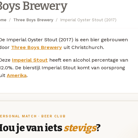
Boys Brewery
ome
Three Boys Brewery
Imperial Oyster Stout (2017)
De Imperial Oyster Stout (2017) is een bier gebrouwen
door
Three Boys Brewery
uit Christchurch.
Deze
Imperial Stout
heeft een alcohol percentage van
12.0%. De bierstijl Imperial Stout komt van oorsprong
uit
Amerika
.
ERSONAL MATCH · BEER CLUB
ou je van iets
stevigs
?