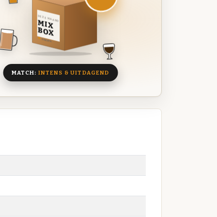
DEZE MAAND
MIX
BOX
8 BIEREN
MATCH:
INTENS & UITDAGEND