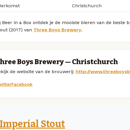
Herkomst
Christchurch
j Beer in a Box ontdek je de mooiste bieren van de beste 
tout (2017) van
Three Boys Brewery
.
hree Boys Brewery — Christchurch
kijk de website van de brouwerij:
http://www.threeboysb
itter
Facebook
Imperial Stout