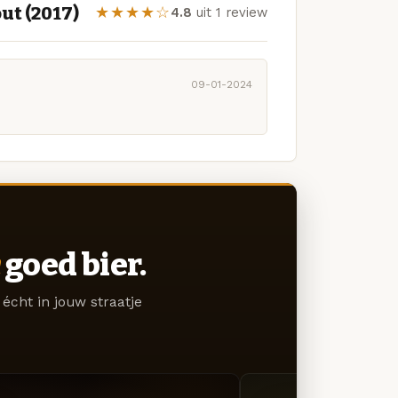
ut (2017)
★★★★☆
4.8
uit 1 review
09-01-2024
goed bier.
écht in jouw straatje