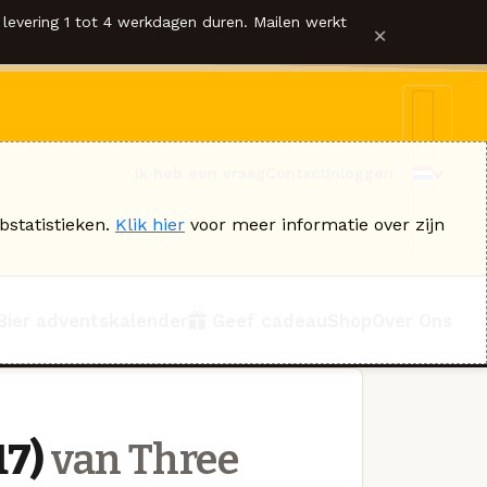
levering 1 tot 4 werkdagen duren. Mailen werkt
×
Ik heb een vraag
Contact
Inloggen
bstatistieken.
Klik hier
voor meer informatie over zijn
Bier adventskalender
Geef cadeau
Shop
Over Ons
17)
van Three