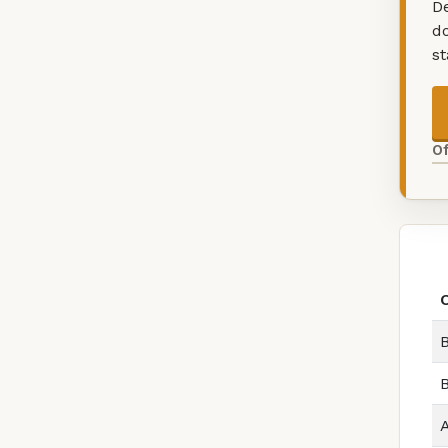
De
d
s
O
B