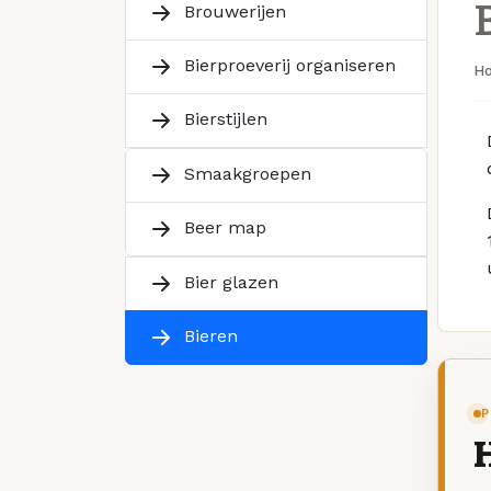
Brouwerijen
Bierproeverij organiseren
H
Bierstijlen
Smaakgroepen
Beer map
Bier glazen
Bieren
P
H