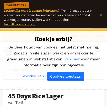
ZOMERSTAND
De Beer ligt met z'n voetjes in het zand.
T/m 10 augustus zijn
×
we wat minder goed bereikbaar en kan je levering 1 tot 4
werkdagen duren. Mailen werkt het snelst:
hello@beerinabox.nl
Ik heb een vraag
Contact
Inloggen
Koekje erbij?
De Beer houdt van cookies, het liefst met honing.
Zodat zijn site super werkt en om lekker te
grasduinen in webstatistieken.
Klik hier
voor meer
informatie over zijn honingwafels.
Navigatie
Voorkeuren
Cookies toestaan
JAPANSE LAGER · TO ØL
45 Days Rice Lager
van To Øl