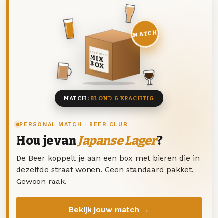
MATCH
DEZE MAAND
MIX
BOX
8 BIEREN
MATCH:
BLOND & KRACHTIG
PERSONAL MATCH · BEER CLUB
Hou je van
Japanse Lager
?
De Beer koppelt je aan een box met bieren die in
dezelfde straat wonen. Geen standaard pakket.
Gewoon raak.
Bekijk jouw match →