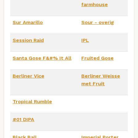
farmhouse
Sur Amarillo
Sour - overig
Session Raid
IPL
Santa Gose F&#% It All
Fruited Gose
Berliner Vice
Berliner Weisse
met Fruit
Tropical Rumble
#01 DIPA
Black Ball
Imperial Porter