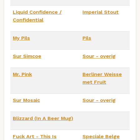
Liquid Confidence /
Imperial Stout
Confidential
My Pils
Pils
Sur Simcoe
Sour - overig
Mr. Pink
Berliner Weisse
met Fruit
Sur Mosaic
Sour - overig
Blizzard (In A Beer Mug)
Fuck Art - This Is
Speciale Belge