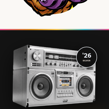
'26
SILVER