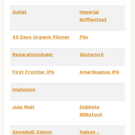
Goliat
Imperial
Koffiestout
45 Days Organic Pilsner
Pils
Reparationsbajer
Glutenvrij
First Frontier IPA
Amerikaanse IPA
Implosion
Jule Malt
Dubbele
Milkstout
Snowball Saison
Saison -