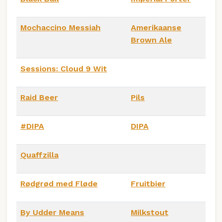
Mochaccino Messiah
Amerikaanse
Brown Ale
Sessions: Cloud 9 Wit
Raid Beer
Pils
#DIPA
DIPA
Quaffzilla
Rødgrød med Fløde
Fruitbier
By Udder Means
Milkstout