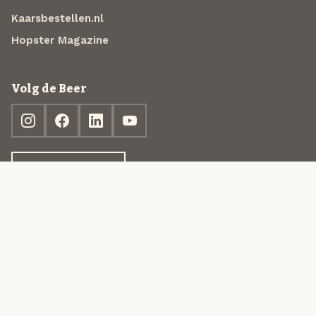
Kaarsbestellen.nl
Hopster Magazine
Volg de Beer
Ontdek jouw box
© 2013-2026 Beer in a Box BV