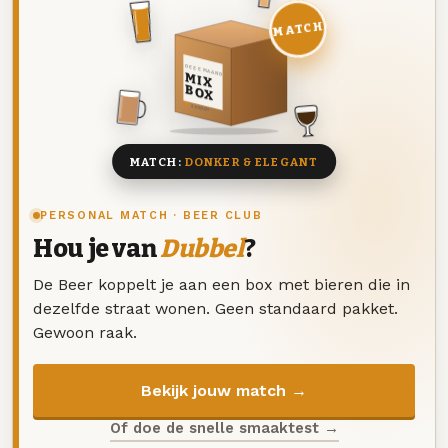
MATCH
DEZE MAAND
MIX
BOX
8 BIEREN
MATCH:
DONKER & ELEGANT
PERSONAL MATCH · BEER CLUB
Hou je van
Dubbel
?
De Beer koppelt je aan een box met bieren die in
dezelfde straat wonen. Geen standaard pakket.
Gewoon raak.
Bekijk jouw match →
Of doe de snelle smaaktest →