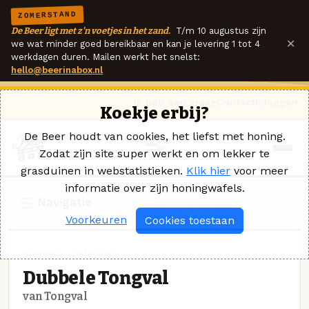
ZOMERSTAND
De Beer ligt met z'n voetjes in het zand.
T/m 10 augustus zijn
×
we wat minder goed bereikbaar en kan je levering 1 tot 4
werkdagen duren. Mailen werkt het snelst:
hello@beerinabox.nl
Ik heb een vraag
Contact
Inloggen
Koekje erbij?
De Beer houdt van cookies, het liefst met honing.
Zodat zijn site super werkt en om lekker te
grasduinen in webstatistieken.
Klik hier
voor meer
informatie over zijn honingwafels.
Navigatie
Voorkeuren
Cookies toestaan
DUBBEL · TONGVAL
Dubbele Tongval
van Tongval