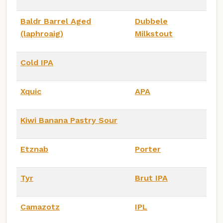
Baldr Barrel Aged
Dubbele
(laphroaig)
Milkstout
Cold IPA
Xquic
APA
Kiwi Banana Pastry Sour
Etznab
Porter
Tyr
Brut IPA
Camazotz
IPL