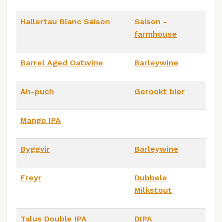
Hallertau Blanc Saison
Saison -
farmhouse
Barrel Aged Oatwine
Barleywine
Ah-puch
Gerookt bier
Mango IPA
Byggvir
Barleywine
Freyr
Dubbele
Milkstout
Talus Double IPA
DIPA