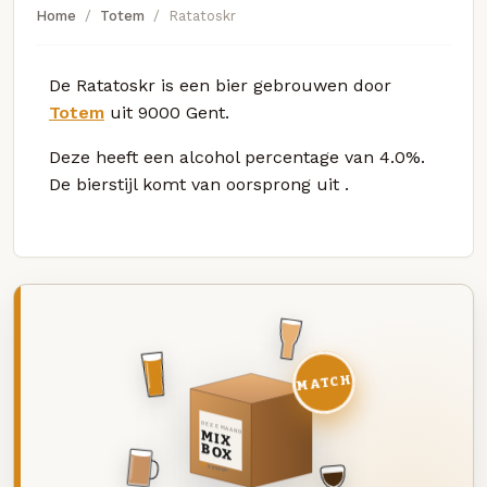
Home
Totem
Ratatoskr
De Ratatoskr is een bier gebrouwen door
Totem
uit 9000 Gent.
Deze
heeft een alcohol percentage van 4.0%.
De bierstijl komt van oorsprong uit
.
MATCH
DEZE MAAND
MIX
BOX
8 BIEREN