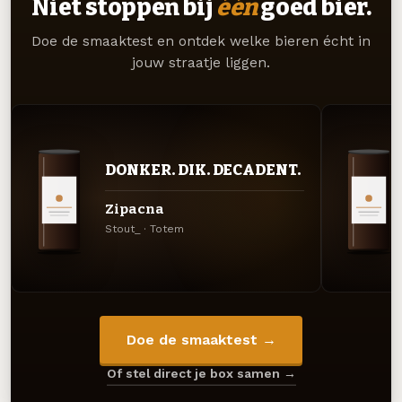
Niet stoppen bij
één
goed bier.
Doe de smaaktest en ontdek welke bieren écht in
jouw straatje liggen.
DONKER. DIK. DECADENT.
Zipacna
Stout_ · Totem
Doe de smaaktest →
Of stel direct je box samen →