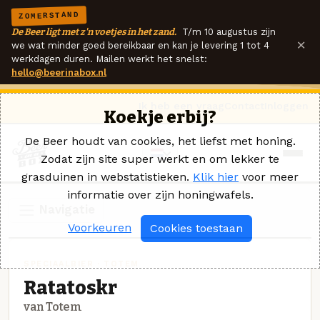
ZOMERSTAND
De Beer ligt met z'n voetjes in het zand.
T/m 10 augustus zijn
×
we wat minder goed bereikbaar en kan je levering 1 tot 4
werkdagen duren. Mailen werkt het snelst:
hello@beerinabox.nl
Ik heb een vraag
Contact
Inloggen
Koekje erbij?
De Beer houdt van cookies, het liefst met honing.
Zodat zijn site super werkt en om lekker te
grasduinen in webstatistieken.
Klik hier
voor meer
informatie over zijn honingwafels.
Navigatie
Voorkeuren
Cookies toestaan
SPECIAALBIER · TOTEM
Ratatoskr
van Totem