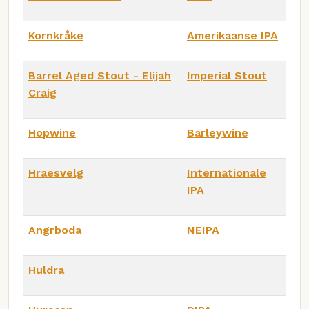
Kornkråke
Amerikaanse IPA
Barrel Aged Stout - Elijah
Imperial Stout
Craig
Hopwine
Barleywine
Hraesvelg
Internationale
IPA
Angrboda
NEIPA
Huldra