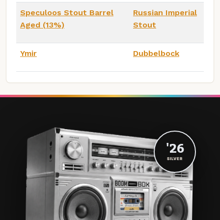
Speculoos Stout Barrel
Russian Imperial
Aged (13%)
Stout
Ymir
Dubbelbock
'26
SILVER