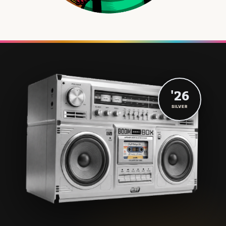
'26
SILVER