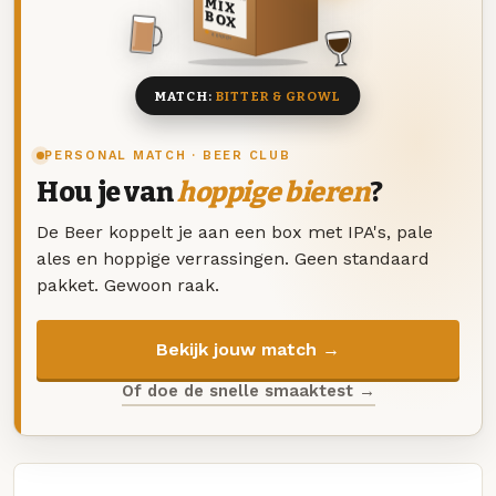
MIX
BOX
8 BIEREN
MATCH:
BITTER & GROWL
PERSONAL MATCH · BEER CLUB
Hou je van
hoppige bieren
?
De Beer koppelt je aan een box met IPA's, pale
ales en hoppige verrassingen. Geen standaard
pakket. Gewoon raak.
Bekijk jouw match →
Of doe de snelle smaaktest →