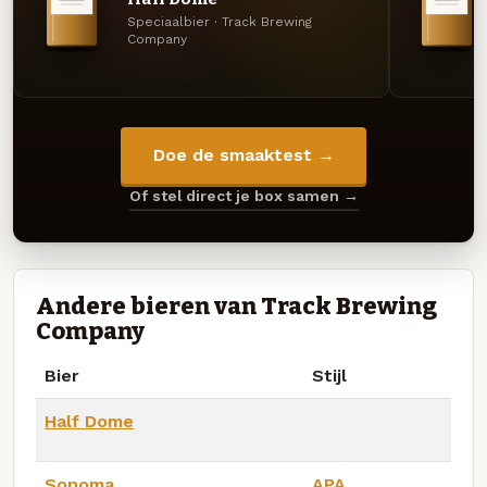
Speciaalbier · Track Brewing
Company
Doe de smaaktest →
Of stel direct je box samen →
Andere bieren van Track Brewing
Company
Bier
Stijl
Half Dome
Sonoma
APA