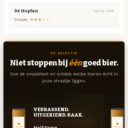
De Hopfan
09-02-2018
Smaak:
★★★☆☆
DE SELECTIE
Niet stoppen bij
één
goed bier.
Doe de smaaktest en ontdek welke bieren écht in
jouw straatje liggen.
VERRASSEND.
UITGEKIEND. RAAK.
Half Dome