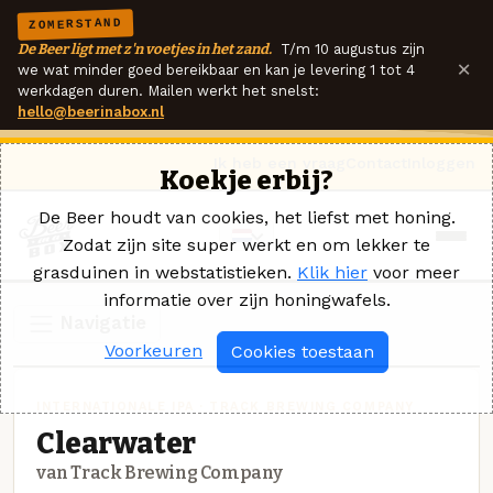
ZOMERSTAND
De Beer ligt met z'n voetjes in het zand.
T/m 10 augustus zijn
×
we wat minder goed bereikbaar en kan je levering 1 tot 4
werkdagen duren. Mailen werkt het snelst:
hello@beerinabox.nl
Ik heb een vraag
Contact
Inloggen
Koekje erbij?
De Beer houdt van cookies, het liefst met honing.
Zodat zijn site super werkt en om lekker te
grasduinen in webstatistieken.
Klik hier
voor meer
informatie over zijn honingwafels.
Navigatie
Voorkeuren
Cookies toestaan
INTERNATIONALE IPA · TRACK BREWING COMPANY
Clearwater
van Track Brewing Company