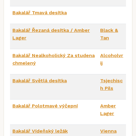
Bakalář Tmavá desítka
Bakalář Řezaná desítka / Amber
Black &
Lager
Tan
Bakalář Nealkoholický Za studena
Alcoholvr
chmelený
ij
Bakalář Světlá desítka
Tsjechisc
h Pils
Bakalář Polotmavé výčepní
Amber
Lager
Bakalář Vídeňský ležák
Vienna