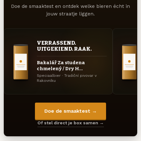
Doe de smaaktest en ontdek welke bieren écht in
jouw straatje liggen.
VERRASSEND.
UITGEKIEND. RAAK.
Bakalář Za studena
chmelený / Dry H...
Speciaalbier · Tradiční pivovar v
Rakovníku
Doe de smaaktest →
Of stel direct je box samen →