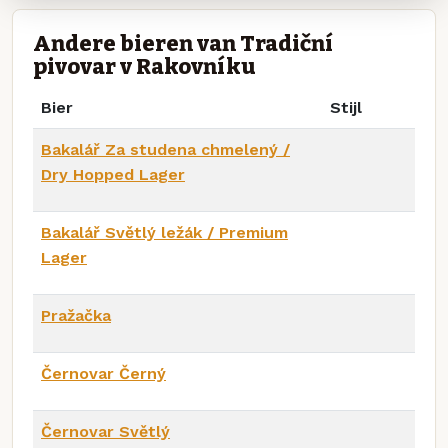
Andere bieren van Tradiční
pivovar v Rakovníku
Bier
Stijl
Bakalář Za studena chmelený /
Dry Hopped Lager
Bakalář Světlý ležák / Premium
Lager
Pražačka
Černovar Černý
Černovar Světlý