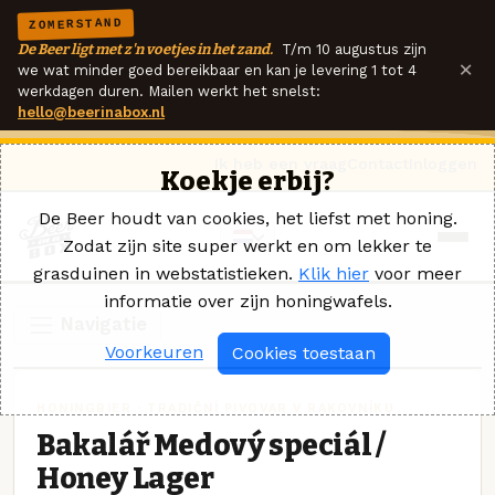
ZOMERSTAND
De Beer ligt met z'n voetjes in het zand.
T/m 10 augustus zijn
×
we wat minder goed bereikbaar en kan je levering 1 tot 4
werkdagen duren. Mailen werkt het snelst:
hello@beerinabox.nl
Ik heb een vraag
Contact
Inloggen
Koekje erbij?
De Beer houdt van cookies, het liefst met honing.
Zodat zijn site super werkt en om lekker te
grasduinen in webstatistieken.
Klik hier
voor meer
informatie over zijn honingwafels.
Navigatie
Voorkeuren
Cookies toestaan
HONINGBIER · TRADIČNÍ PIVOVAR V RAKOVNÍKU
Bakalář Medový speciál /
Honey Lager