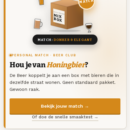
MATCH
DEZE MAAND
MIX
BOX
8 BIEREN
MATCH:
DONKER & ELEGANT
PERSONAL MATCH · BEER CLUB
Hou je van
Honingbier
?
De Beer koppelt je aan een box met bieren die in
dezelfde straat wonen. Geen standaard pakket.
Gewoon raak.
Bekijk jouw match →
Of doe de snelle smaaktest →