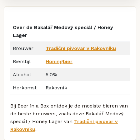
Over de Bakalář Medový speciál / Honey
Lager
Brouwer
Tradiční pivovar v Rakovníku
Bierstijl
Honingbier
Alcohol
5.0%
Herkomst
Rakovník
Bij Beer in a Box ontdek je de mooiste bieren van
de beste brouwers, zoals deze Bakalář Medový
speciál / Honey Lager van
Tradiční pivovar v
Rakovníku
.