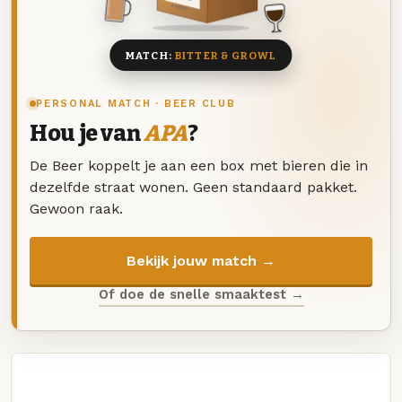
8 BIEREN
MATCH:
BITTER & GROWL
PERSONAL MATCH · BEER CLUB
Hou je van
APA
?
De Beer koppelt je aan een box met bieren die in
dezelfde straat wonen. Geen standaard pakket.
Gewoon raak.
Bekijk jouw match →
Of doe de snelle smaaktest →