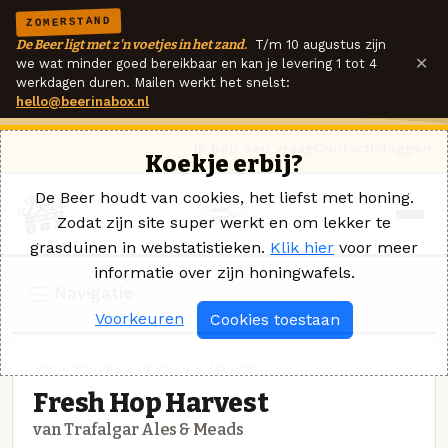
ZOMERSTAND
De Beer ligt met z'n voetjes in het zand.
T/m 10 augustus zijn
×
we wat minder goed bereikbaar en kan je levering 1 tot 4
werkdagen duren. Mailen werkt het snelst:
hello@beerinabox.nl
Ik heb een vraag
Contact
Inloggen
Koekje erbij?
De Beer houdt van cookies, het liefst met honing.
Zodat zijn site super werkt en om lekker te
grasduinen in webstatistieken.
Klik hier
voor meer
informatie over zijn honingwafels.
Navigatie
Voorkeuren
Cookies toestaan
APA · TRAFALGAR ALES & MEADS
Fresh Hop Harvest
van Trafalgar Ales & Meads