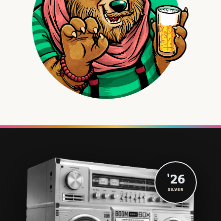
'26
SILVER