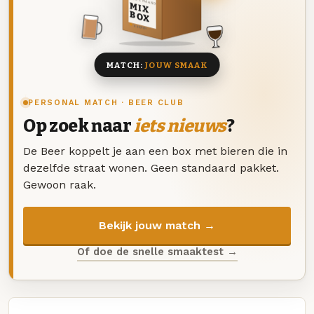
DEZE MAAND
MIX
BOX
8 BIEREN
MATCH:
JOUW SMAAK
PERSONAL MATCH · BEER CLUB
Op zoek naar
iets nieuws
?
De Beer koppelt je aan een box met bieren die in
dezelfde straat wonen. Geen standaard pakket.
Gewoon raak.
Bekijk jouw match →
Of doe de snelle smaaktest →