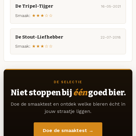
De Tripel-Tijger
16-05-2021
Smaak:
★★★☆☆
De Stout-Liefhebber
22-07-2018
Smaak:
★★★☆☆
DE SELECTIE
Niet stoppen bij
één
goed bier.
Doe de smaaktest en ontdek welke bieren écht in
jouw straatje liggen.
Doe de smaaktest →