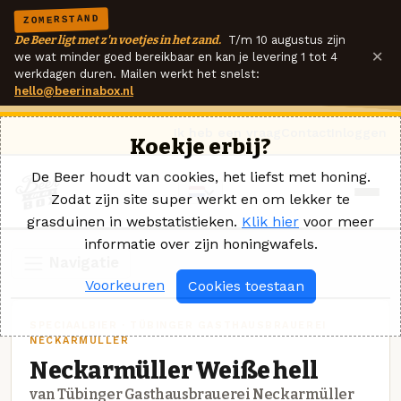
ZOMERSTAND
De Beer ligt met z'n voetjes in het zand.
T/m 10 augustus zijn
×
we wat minder goed bereikbaar en kan je levering 1 tot 4
werkdagen duren. Mailen werkt het snelst:
hello@beerinabox.nl
Ik heb een vraag
Contact
Inloggen
Koekje erbij?
De Beer houdt van cookies, het liefst met honing.
Zodat zijn site super werkt en om lekker te
grasduinen in webstatistieken.
Klik hier
voor meer
informatie over zijn honingwafels.
Navigatie
Voorkeuren
Cookies toestaan
SPECIAALBIER · TÜBINGER GASTHAUSBRAUEREI
NECKARMÜLLER
Neckarmüller Weiße hell
van Tübinger Gasthausbrauerei Neckarmüller