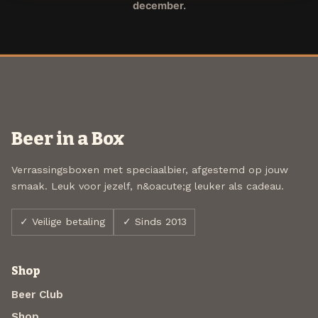
december.
Beer in a Box
Verrassingsboxen met speciaalbier, afgestemd op jouw
smaak. Leuk voor jezelf, n&oacute;g leuker als cadeau.
✓ Veilige betaling
✓ Sinds 2013
Shop
Beer Club
Shop