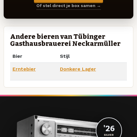
Of stel direct je box samen →
Andere bieren van Tübinger
Gasthausbrauerei Neckarmüller
Bier
Stijl
Erntebier
Donkere Lager
'26
SILVER