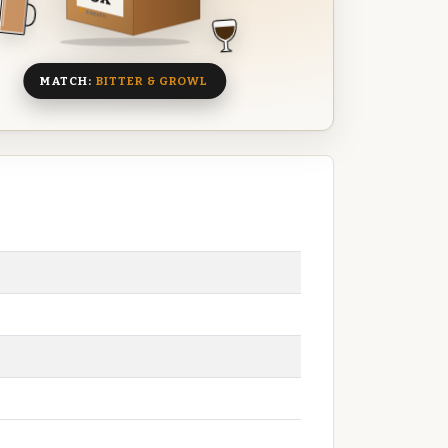
8 BIEREN
MATCH:
BITTER & GROWL