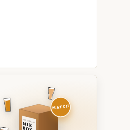
MATCH
DEZE MAAND
MIX
BOX