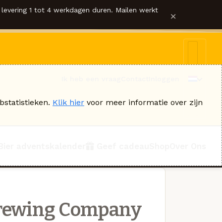
levering 1 tot 4 werkdagen duren. Mailen werkt
×
Ik heb een vraag
Contact
Inloggen
bstatistieken.
Klik hier
voor meer informatie over zijn
Bier adventskalender
Geef cadeau
Shop
Over Ons
rewing Company