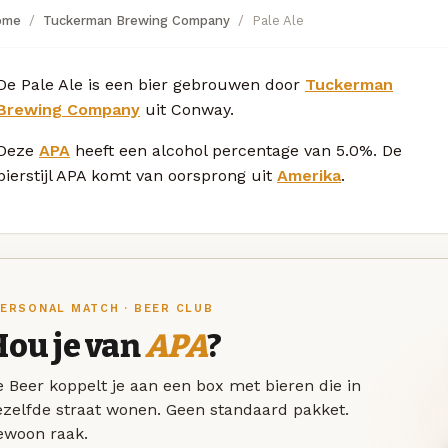
ome
Tuckerman Brewing Company
Pale Ale
De Pale Ale is een bier gebrouwen door
Tuckerman
Brewing Company
uit Conway.
Deze
APA
heeft een alcohol percentage van 5.0%. De
bierstijl APA komt van oorsprong uit
Amerika
.
ERSONAL MATCH · BEER CLUB
Hou je van
APA
?
 Beer koppelt je aan een box met bieren die in
ezelfde straat wonen. Geen standaard pakket.
ewoon raak.