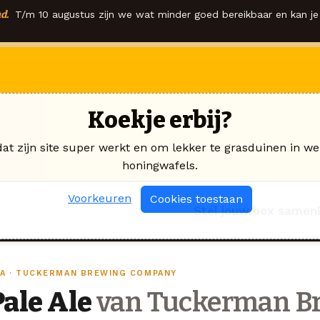
d.
T/m 10 augustus zijn we wat minder goed bereikbaar en kan je 
Koekje erbij?
dat zijn site super werkt en om lekker te grasduinen in we
honingwafels.
Voorkeuren
Cookies toestaan
Stel jouw box samen
PA · TUCKERMAN BREWING COMPANY
Pale Ale
van Tuckerman B