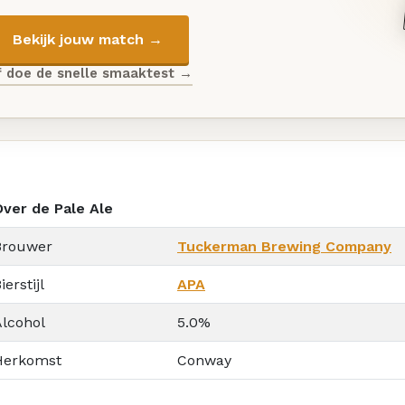
Bekijk jouw match →
f doe de snelle smaaktest →
Over de Pale Ale
Brouwer
Tuckerman Brewing Company
ierstijl
APA
Alcohol
5.0%
Herkomst
Conway