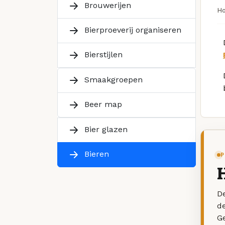
Brouwerijen
H
Bierproeverij organiseren
Bierstijlen
Smaakgroepen
Beer map
Bier glazen
Bieren
P
De
d
G