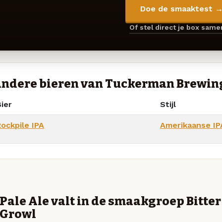
Doe de smaaktest 
Of stel direct je box sam
ndere bieren van Tuckerman Brewi
ier
Stijl
Rockpile IPA
Amerikaanse IP
Pale Ale valt in de smaakgroep Bitter
Growl