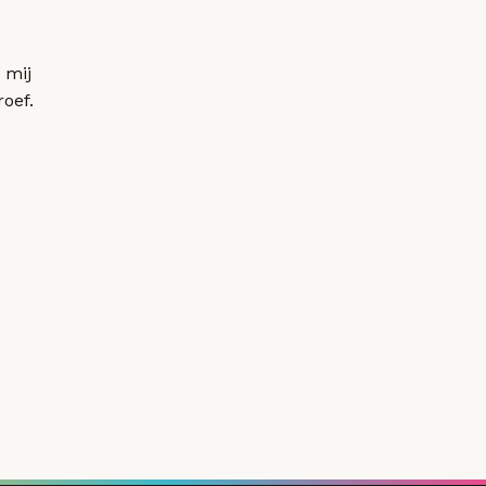
 mij
roef.