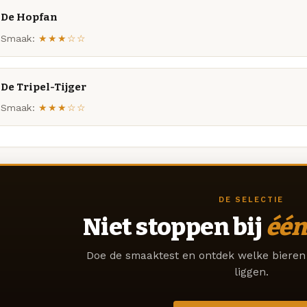
De Hopfan
Smaak:
★★★☆☆
De Tripel-Tijger
Smaak:
★★★☆☆
DE SELECTIE
Niet stoppen bij
één
Doe de smaaktest en ontdek welke bieren 
liggen.