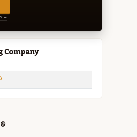
→
en →
ng Company
A
 &