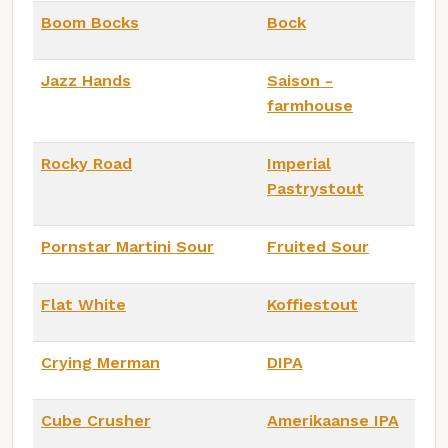
Boom Bocks
Bock
Jazz Hands
Saison -
farmhouse
Rocky Road
Imperial
Pastrystout
Pornstar Martini Sour
Fruited Sour
Flat White
Koffiestout
Crying Merman
DIPA
Cube Crusher
Amerikaanse IPA