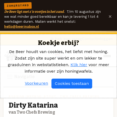
ZOMERSTAND
De Beer ligt met z'n voetjes in het zand.
T/m 10 augustus zijn
×
we wat minder goed bereikbaar en kan je levering 1 tot 4
werkdagen duren. Mailen werkt het snelst:
hello@beerinabox.nl
Ik heb een vraag
Contact
Inloggen
Koekje erbij?
De Beer houdt van cookies, het liefst met honing.
Zodat zijn site super werkt en om lekker te
grasduinen in webstatistieken.
Klik hier
voor meer
informatie over zijn honingwafels.
Navigatie
Voorkeuren
Cookies toestaan
RUSSIAN IMPERIAL STOUT · TWO CHEFS BREWING
Dirty Katarina
van Two Chefs Brewing