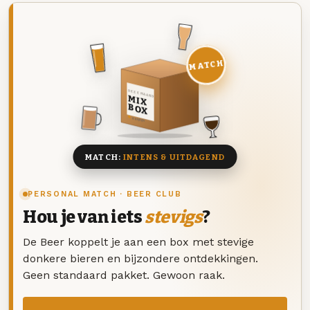
MATCH
DEZE MAAND
MIX
BOX
8 BIEREN
MATCH:
INTENS & UITDAGEND
PERSONAL MATCH · BEER CLUB
Hou je van iets
stevigs
?
De Beer koppelt je aan een box met stevige
donkere bieren en bijzondere ontdekkingen.
Geen standaard pakket. Gewoon raak.