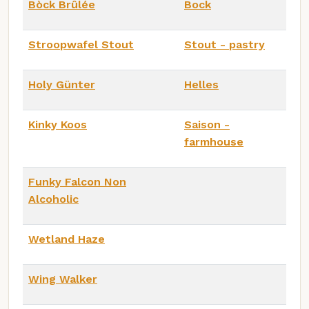
Bòck Brûlée
Bock
Stroopwafel Stout
Stout - pastry
Holy Günter
Helles
Kinky Koos
Saison -
farmhouse
Funky Falcon Non
Alcoholic
Wetland Haze
Wing Walker