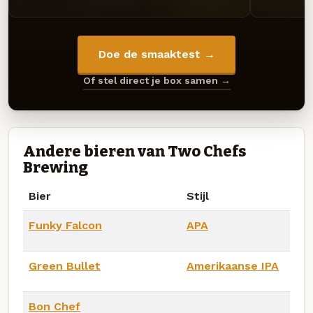
Doe de smaaktest →
Of stel direct je box samen →
Andere bieren van Two Chefs
Brewing
Bier
Stijl
Funky Falcon
APA
Green Bullet
Amerikaanse IPA
Bon Chef