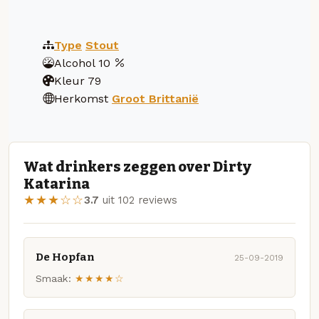
Type
Stout
Alcohol
10
Kleur
79
Herkomst
Groot Brittanië
Wat drinkers zeggen over Dirty
Katarina
★★★☆☆
3.7
uit 102 reviews
De Hopfan
25-09-2019
Smaak:
★★★★☆