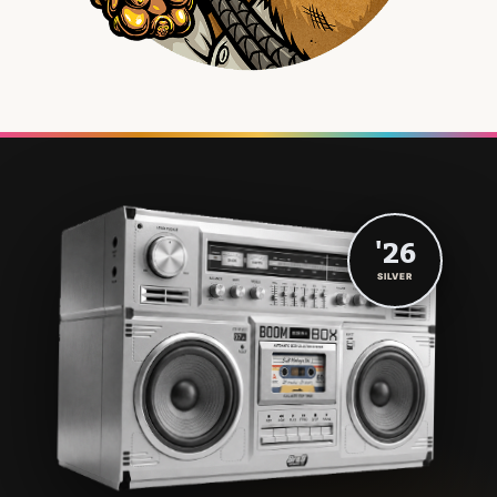
'26
SILVER