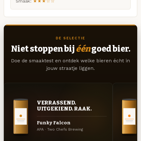
Smaak:
★★★☆☆
DE SELECTIE
Niet stoppen bij
één
goed bier.
Doe de smaaktest en ontdek welke bieren écht in
jouw straatje liggen.
VERRASSEND.
UITGEKIEND. RAAK.
Funky Falcon
APA · Two Chefs Brewing