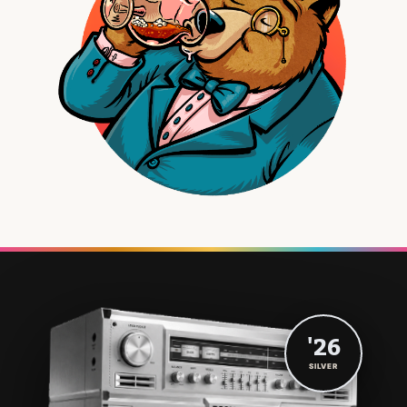
'26
SILVER