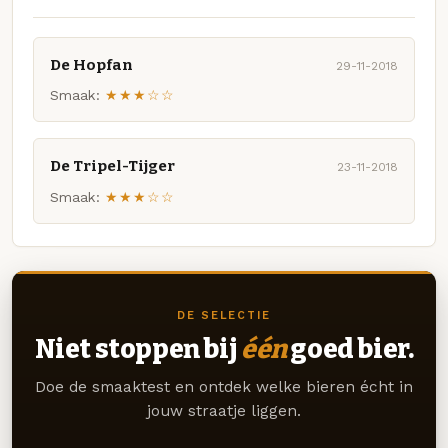
De Hopfan
29-11-2018
Smaak:
★★★☆☆
De Tripel-Tijger
23-11-2018
Smaak:
★★★☆☆
DE SELECTIE
Niet stoppen bij
één
goed bier.
Doe de smaaktest en ontdek welke bieren écht in
jouw straatje liggen.