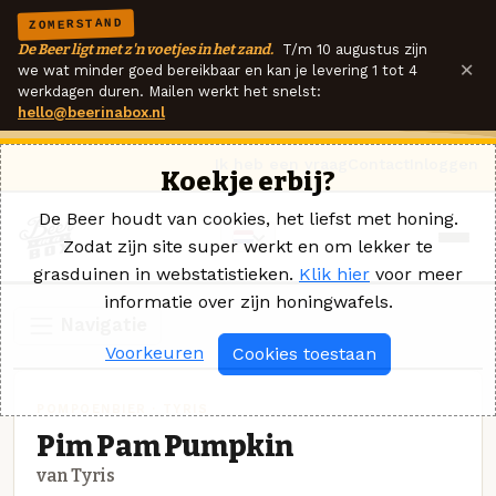
ZOMERSTAND
De Beer ligt met z'n voetjes in het zand.
T/m 10 augustus zijn
×
we wat minder goed bereikbaar en kan je levering 1 tot 4
werkdagen duren. Mailen werkt het snelst:
hello@beerinabox.nl
Ik heb een vraag
Contact
Inloggen
Koekje erbij?
De Beer houdt van cookies, het liefst met honing.
Zodat zijn site super werkt en om lekker te
grasduinen in webstatistieken.
Klik hier
voor meer
informatie over zijn honingwafels.
Navigatie
Voorkeuren
Cookies toestaan
POMPOENBIER · TYRIS
Pim Pam Pumpkin
van Tyris