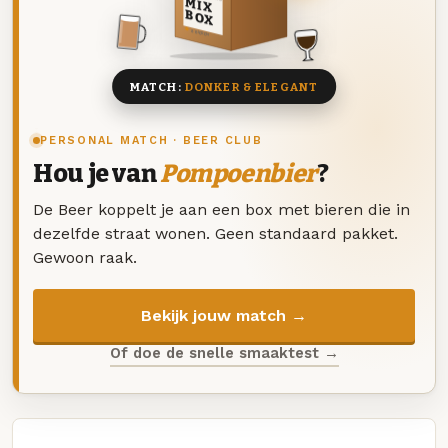
MIX
BOX
8 BIEREN
MATCH:
DONKER & ELEGANT
PERSONAL MATCH · BEER CLUB
Hou je van
Pompoenbier
?
De Beer koppelt je aan een box met bieren die in
dezelfde straat wonen. Geen standaard pakket.
Gewoon raak.
Bekijk jouw match →
Of doe de snelle smaaktest →