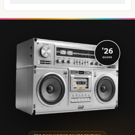
'26
SILVER