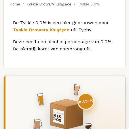
Home
Tyskie Browary Książęce
Tyskie 0.0%
De Tyskie 0.0% is een bier gebrouwen door
Tyskie Browary Książęce
uit Tychy.
Deze
heeft een alcohol percentage van 0.0%.
De bierstijl komt van oorsprong uit
.
MATCH
DEZE MAAND
MIX
BOX
8 BIEREN