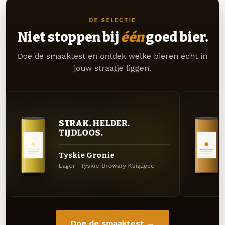
DE SELECTIE
Niet stoppen bij
één
goed bier.
Doe de smaaktest en ontdek welke bieren écht in
jouw straatje liggen.
STRAK. HELDER.
TIJDLOOS.
Tyskie Gronie
Lager · Tyskie Browary Książęce
Doe de smaaktest →