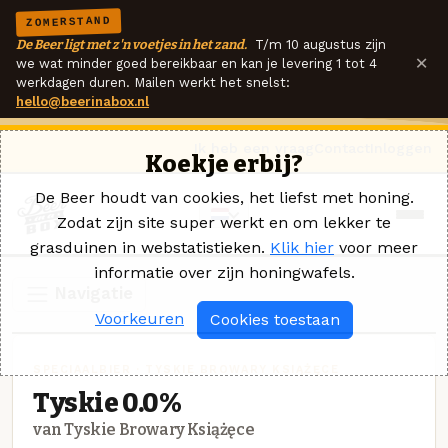
ZOMERSTAND
De Beer ligt met z'n voetjes in het zand.
T/m 10 augustus zijn
×
we wat minder goed bereikbaar en kan je levering 1 tot 4
werkdagen duren. Mailen werkt het snelst:
hello@beerinabox.nl
Ik heb een vraag
Contact
Inloggen
Koekje erbij?
De Beer houdt van cookies, het liefst met honing.
Zodat zijn site super werkt en om lekker te
grasduinen in webstatistieken.
Klik hier
voor meer
informatie over zijn honingwafels.
Navigatie
Voorkeuren
Cookies toestaan
SPECIAALBIER · TYSKIE BROWARY KSIĄŻĘCE
Tyskie 0.0%
van Tyskie Browary Książęce