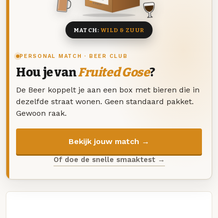
8 BIEREN
MATCH:
WILD & ZUUR
PERSONAL MATCH · BEER CLUB
Hou je van
Fruited Gose
?
De Beer koppelt je aan een box met bieren die in
dezelfde straat wonen. Geen standaard pakket.
Gewoon raak.
Bekijk jouw match →
Of doe de snelle smaaktest →