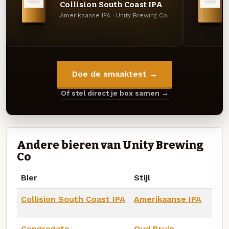
Collision South Coast IPA
Amerikaanse IPA · Unity Brewing Co
Doe de smaaktest →
Of stel direct je box samen →
Andere bieren van Unity Brewing
Co
Bier
Stijl
Collision South Coast IPA
Amerikaanse IPA
Congregate
Oud Bruin