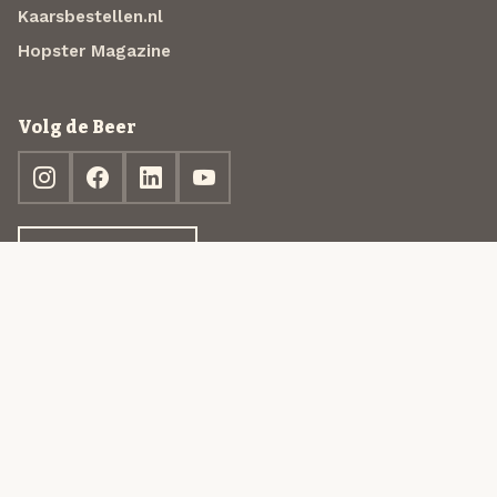
Kaarsbestellen.nl
Hopster Magazine
Volg de Beer
Ontdek jouw box
© 2013-2026 Beer in a Box BV