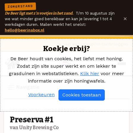
ZOMERSTAND
De Beer ligt met z'n voetjes in het zand.
T/m 10 augustus zijn
×
we wat minder goed bereikbaar en kan je levering 1 tot 4
werkdagen duren. Mailen werkt het snelst:
hello@beerinabox.nl
Ik heb een vraag
Contact
Inloggen
Koekje erbij?
De Beer houdt van cookies, het liefst met honing.
Zodat zijn site super werkt en om lekker te
grasduinen in webstatistieken.
Klik hier
voor meer
informatie over zijn honingwafels.
Navigatie
Voorkeuren
Cookies toestaan
FRUITED GOSE · UNITY BREWING CO
Preserva #1
van Unity Brewing Co