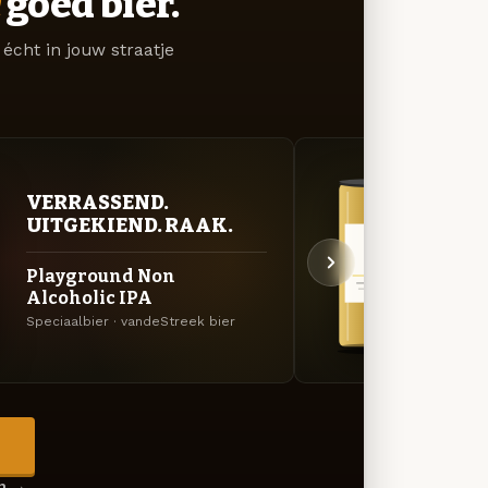
goed bier.
écht in jouw straatje
VERRASSEND.
GOU
UITGEKIEND. RAAK.
ZAC
Playground Non
Turf 
Alcoholic IPA
Tripel
Speciaalbier · vandeStreek bier
→
en →