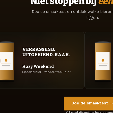
Niet stoppen bij
één
Doe de smaaktest en ontdek welke bieren 
liggen.
VERRASSEND.
UITGEKIEND. RAAK.
Hazy Weekend
Speciaalbier · vandeStreek bier
Doe de smaaktest 
Of stel direct je box sam