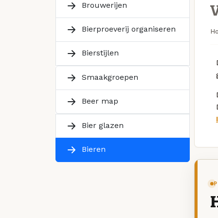
Brouwerijen
Bierproeverij organiseren
H
Bierstijlen
Smaakgroepen
Beer map
Bier glazen
Bieren
P