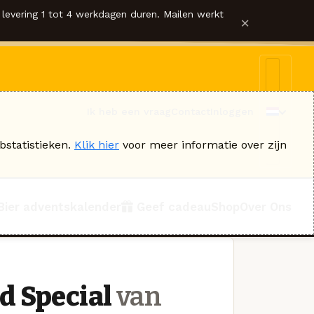
levering 1 tot 4 werkdagen duren. Mailen werkt
×
Ik heb een vraag
Contact
Inloggen
bstatistieken.
Klik hier
voor meer informatie over zijn
Bier adventskalender
Geef cadeau
Shop
Over Ons
d Special
van