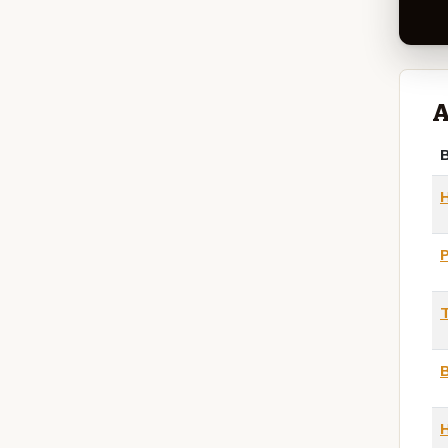
A
B
T