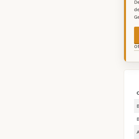
De
d
G
O
B