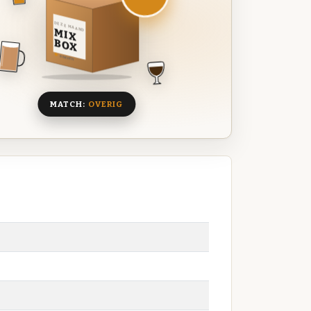
DEZE MAAND
MIX
BOX
8 BIEREN
MATCH:
OVERIG