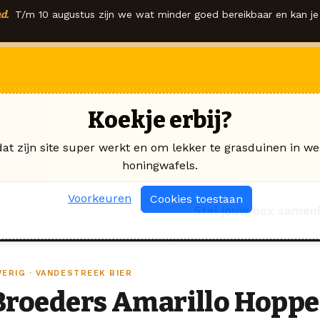
d.
T/m 10 augustus zijn we wat minder goed bereikbaar en kan je 
Koekje erbij?
dat zijn site super werkt en om lekker te grasduinen in we
honingwafels.
Voorkeuren
Cookies toestaan
Stel jouw box samen
VERIG · VANDESTREEK BIER
Broeders Amarillo Hoppe