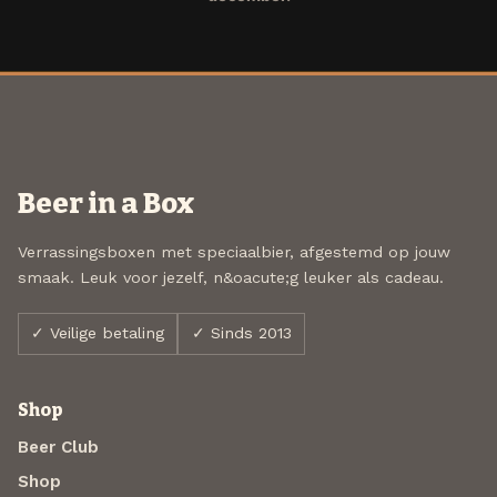
Beer in a Box
Verrassingsboxen met speciaalbier, afgestemd op jouw
smaak. Leuk voor jezelf, n&oacute;g leuker als cadeau.
✓ Veilige betaling
✓ Sinds 2013
Shop
Beer Club
Shop