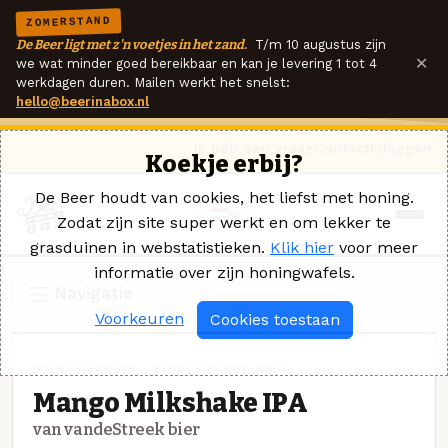
ZOMERSTAND
De Beer ligt met z'n voetjes in het zand.
T/m 10 augustus zijn
×
we wat minder goed bereikbaar en kan je levering 1 tot 4
werkdagen duren. Mailen werkt het snelst:
hello@beerinabox.nl
Ik heb een vraag
Contact
Inloggen
Koekje erbij?
De Beer houdt van cookies, het liefst met honing.
Zodat zijn site super werkt en om lekker te
grasduinen in webstatistieken.
Klik hier
voor meer
informatie over zijn honingwafels.
Navigatie
Voorkeuren
Cookies toestaan
MILKSHAKE IPA · VANDESTREEK BIER
Mango Milkshake IPA
van vandeStreek bier