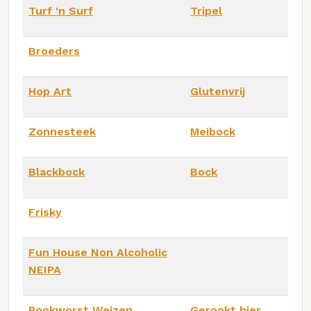
Turf 'n Surf
Tripel
Broeders
Hop Art
Glutenvrij
Zonnesteek
Meibock
Blackbock
Bock
Frisky
Fun House Non Alcoholic
NEIPA
Rookworst Weizen
Gerookt bier