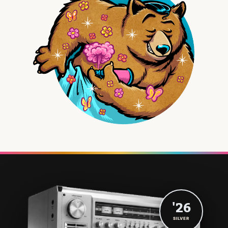
'26
SILVER