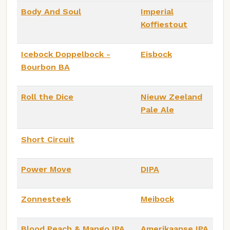
Body And Soul
Imperial
Koffiestout
Icebock Doppelbock -
Eisbock
Bourbon BA
Roll the Dice
Nieuw Zeeland
Pale Ale
Short Circuit
Power Move
DIPA
Zonnesteek
Meibock
Blood Peach & Mango IPA
Amerikaanse IPA