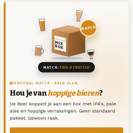
MATCH
DEZE MAAND
MIX
BOX
8 BIEREN
MATCH:
FRIS & FRUITIG
PERSONAL MATCH · BEER CLUB
Hou je van
hoppige bieren
?
De Beer koppelt je aan een box met IPA's, pale
ales en hoppige verrassingen. Geen standaard
pakket. Gewoon raak.