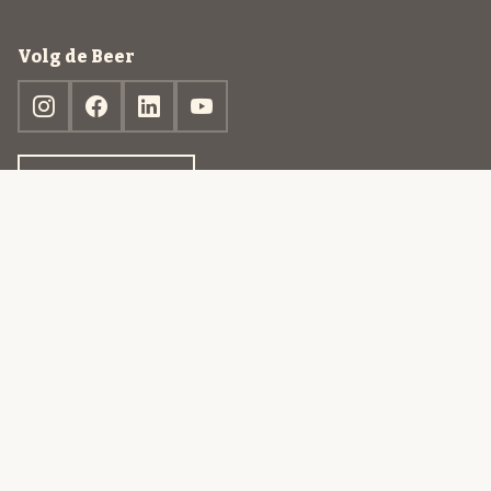
Volg de Beer
Ontdek jouw box
© 2013-2026 Beer in a Box BV