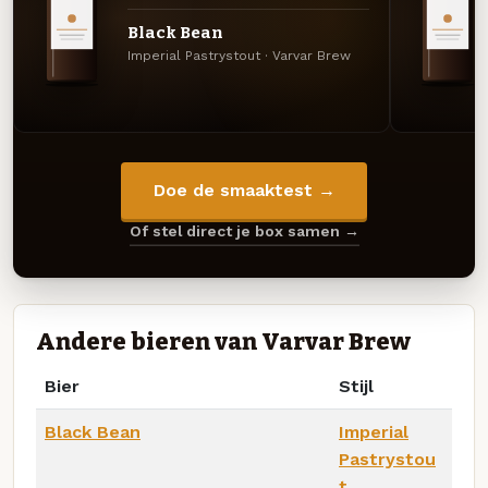
Black Bean
Imperial Pastrystout · Varvar Brew
Doe de smaaktest →
Of stel direct je box samen →
Andere bieren van Varvar Brew
Bier
Stijl
Black Bean
Imperial
Pastrystou
t