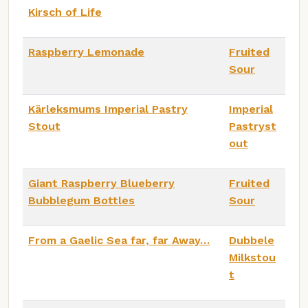
Kirsch of Life
Raspberry Lemonade
Fruited
Sour
Kärleksmums Imperial Pastry
Imperial
Stout
Pastryst
out
Giant Raspberry Blueberry
Fruited
Bubblegum Bottles
Sour
From a Gaelic Sea far, far Away…
Dubbele
Milkstou
t