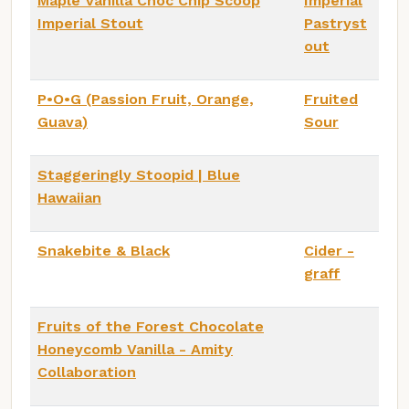
Maple Vanilla Choc Chip Scoop
Imperial
Imperial Stout
Pastryst
out
P•O•G (Passion Fruit, Orange,
Fruited
Guava)
Sour
Staggeringly Stoopid | Blue
Hawaiian
Snakebite & Black
Cider -
graff
Fruits of the Forest Chocolate
Honeycomb Vanilla - Amity
Collaboration