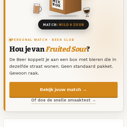
MIX
BOX
8 BIEREN
MATCH:
WILD & ZUUR
PERSONAL MATCH · BEER CLUB
Hou je van
Fruited Sour
?
De Beer koppelt je aan een box met bieren die in
dezelfde straat wonen. Geen standaard pakket.
Gewoon raak.
Bekijk jouw match →
Of doe de snelle smaaktest →