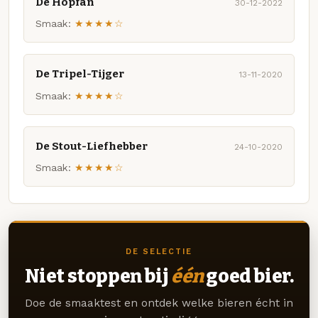
De Hopfan
30-12-2022
Smaak:
★★★★☆
De Tripel-Tijger
13-11-2020
Smaak:
★★★★☆
De Stout-Liefhebber
24-10-2020
Smaak:
★★★★☆
DE SELECTIE
Niet stoppen bij
één
goed bier.
Doe de smaaktest en ontdek welke bieren écht in