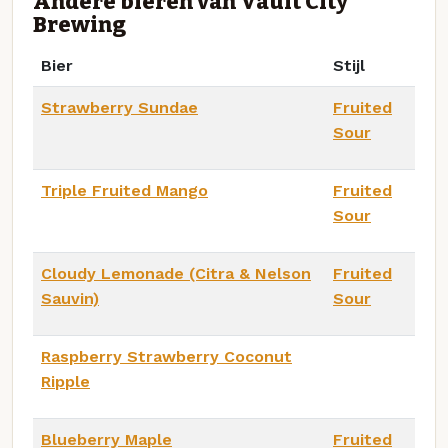
Andere bieren van Vault City
Brewing
Bier
Stijl
Strawberry Sundae
Fruited
Sour
Triple Fruited Mango
Fruited
Sour
Cloudy Lemonade (Citra & Nelson
Fruited
Sauvin)
Sour
Raspberry Strawberry Coconut
Ripple
Blueberry Maple
Fruited