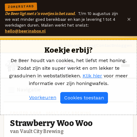
ZOMERSTAND
De Beer ligt met z'n voetjes in het zand.
T/m 10 augustus zijn
×
we wat minder goed bereikbaar en kan je levering 1 tot 4
werkdagen duren. Mailen werkt het snelst:
hello@beerinabox.nl
Ik heb een vraag
Contact
Inloggen
Koekje erbij?
De Beer houdt van cookies, het liefst met honing.
Zodat zijn site super werkt en om lekker te
grasduinen in webstatistieken.
Klik hier
voor meer
informatie over zijn honingwafels.
Navigatie
Voorkeuren
Cookies toestaan
FRUITED SOUR · VAULT CITY BREWING
Strawberry Woo Woo
van Vault City Brewing