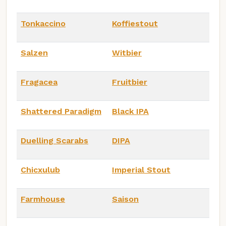
Tonkaccino
Koffiestout
Salzen
Witbier
Fragacea
Fruitbier
Shattered Paradigm
Black IPA
Duelling Scarabs
DIPA
Chicxulub
Imperial Stout
Farmhouse
Saison