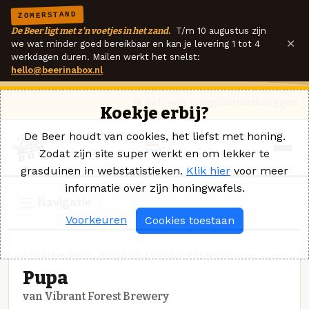
ZOMERSTAND
De Beer ligt met z'n voetjes in het zand.
T/m 10 augustus zijn
×
we wat minder goed bereikbaar en kan je levering 1 tot 4
werkdagen duren. Mailen werkt het snelst:
hello@beerinabox.nl
Ik heb een vraag
Contact
Inloggen
Koekje erbij?
De Beer houdt van cookies, het liefst met honing.
Zodat zijn site super werkt en om lekker te
grasduinen in webstatistieken.
Klik hier
voor meer
informatie over zijn honingwafels.
Navigatie
Voorkeuren
Cookies toestaan
SPECIAALBIER · VIBRANT FOREST BREWERY
Pupa
van Vibrant Forest Brewery