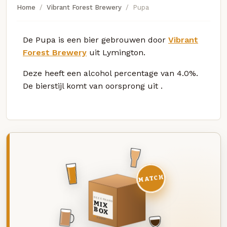
Home
Vibrant Forest Brewery
Pupa
De Pupa is een bier gebrouwen door
Vibrant
Forest Brewery
uit Lymington.
Deze
heeft een alcohol percentage van 4.0%.
De bierstijl komt van oorsprong uit
.
MATCH
DEZE MAAND
MIX
BOX
8 BIEREN