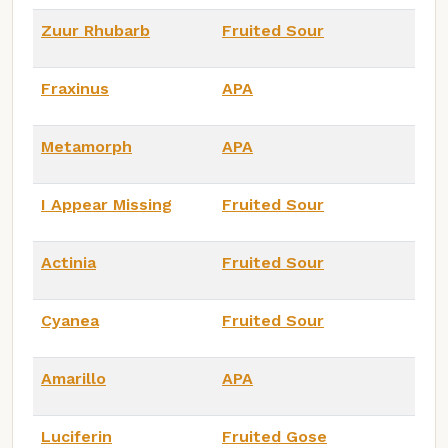
Zuur Rhubarb
Fruited Sour
Fraxinus
APA
Metamorph
APA
I Appear Missing
Fruited Sour
Actinia
Fruited Sour
Cyanea
Fruited Sour
Amarillo
APA
Luciferin
Fruited Gose