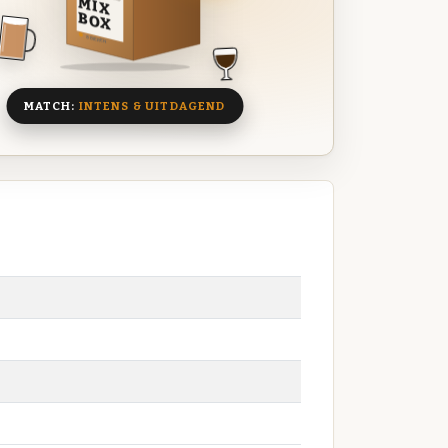
MIX
BOX
8 BIEREN
MATCH:
INTENS & UITDAGEND