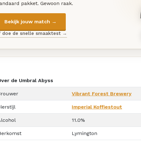
tandaard pakket. Gewoon raak.
Bekijk jouw match →
f doe de snelle smaaktest →
Over de Umbral Abyss
Brouwer
Vibrant Forest Brewery
ierstijl
Imperial Koffiestout
Alcohol
11.0%
Herkomst
Lymington