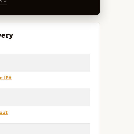
en →
wery
e IPA
out