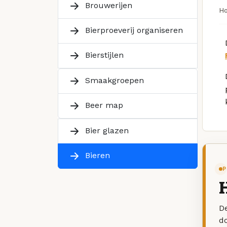
Brouwerijen
H
Bierproeverij organiseren
Bierstijlen
Smaakgroepen
Beer map
Bier glazen
Bieren
P
H
De
d