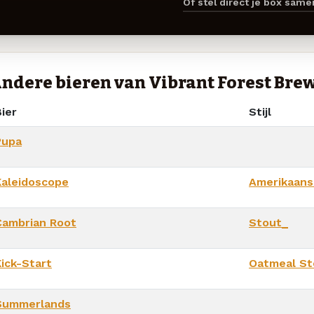
Of stel direct je box sam
ndere bieren van Vibrant Forest Bre
ier
Stijl
Pupa
Kaleidoscope
Amerikaans
Cambrian Root
Stout_
Kick-Start
Oatmeal St
Summerlands