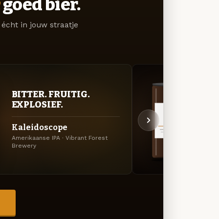
goed bier.
écht in jouw straatje
BITTER. FRUITIG.
DON
EXPLOSIEF.
DEC
Kaleidoscope
Camb
Amerikaanse IPA · Vibrant Forest
Stout_
Brewery
→