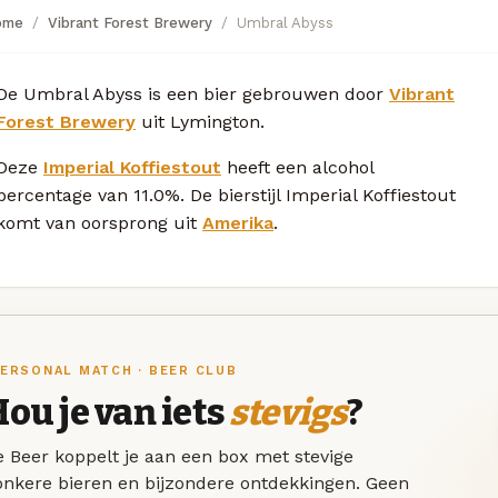
ome
Vibrant Forest Brewery
Umbral Abyss
De Umbral Abyss is een bier gebrouwen door
Vibrant
Forest Brewery
uit Lymington.
Deze
Imperial Koffiestout
heeft een alcohol
percentage van 11.0%. De bierstijl Imperial Koffiestout
komt van oorsprong uit
Amerika
.
ERSONAL MATCH · BEER CLUB
ou je van iets
stevigs
?
 Beer koppelt je aan een box met stevige
onkere bieren en bijzondere ontdekkingen. Geen