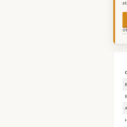
s
O
B