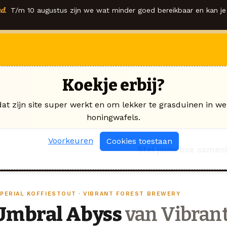
d.
T/m 10 augustus zijn we wat minder goed bereikbaar en kan je 
Koekje erbij?
dat zijn site super werkt en om lekker te grasduinen in we
honingwafels.
Voorkeuren
Cookies toestaan
Stel jouw box samen
MPERIAL KOFFIESTOUT · VIBRANT FOREST BREWERY
Umbral Abyss
van Vibrant