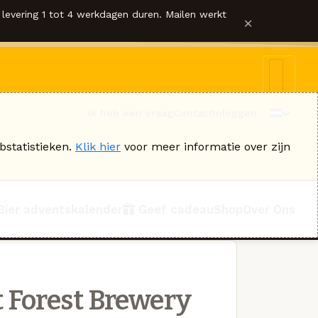
levering 1 tot 4 werkdagen duren. Mailen werkt
×
Ik heb een vraag
Contact
Inloggen
bstatistieken.
Klik hier
voor meer informatie over zijn
Bier adventskalender
Geef cadeau
Shop
Over Ons
 Forest Brewery