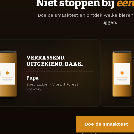
Niet stoppen bij
één
Doe de smaaktest en ontdek welke bieren 
liggen.
VERRASSEND.
UITGEKIEND. RAAK.
Pupa
Speciaalbier · Vibrant Forest
Brewery
Doe de smaaktest 