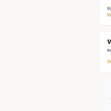
Bi
V
V
Be
Tw