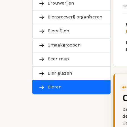
Brouwerijen
H
Bierproeverij organiseren
Bierstijlen
Smaakgroepen
Beer map
Bier glazen
Bieren
P
De
d
G