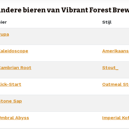
ndere bieren van Vibrant Forest Bre
ier
Stijl
Pupa
Kaleidoscope
Amerikaans
Cambrian Root
Stout_
Kick-Start
Oatmeal St
Stone Sap
Umbral Abyss
Imperial Ko