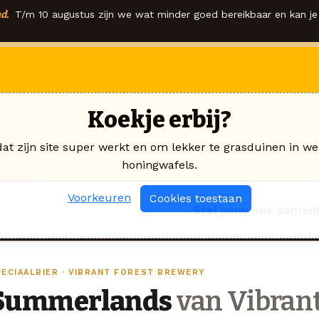
d.
T/m 10 augustus zijn we wat minder goed bereikbaar en kan je 
Koekje erbij?
dat zijn site super werkt en om lekker te grasduinen in we
honingwafels.
Voorkeuren
Cookies toestaan
Stel jouw box samen
PECIAALBIER · VIBRANT FOREST BREWERY
Summerlands
van Vibrant