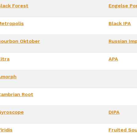
Black Forest
Engelse Po
Metropolis
Black IPA
Bourbon Oktober
Russian Imp
itra
APA
Amorph
Cambrian Root
Gyroscope
DIPA
iridis
Fruited So