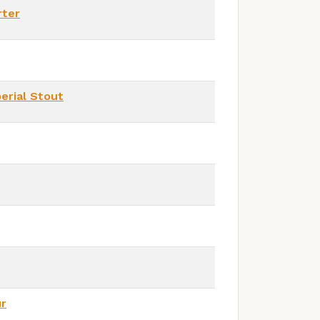
rter
erial Stout
ur