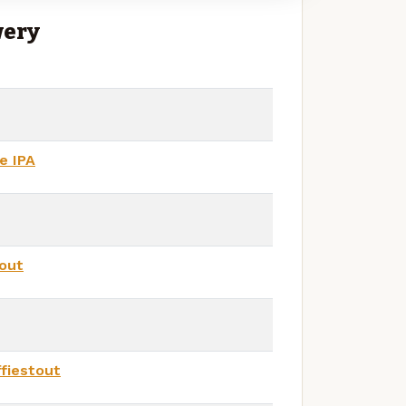
wery
e IPA
out
ffiestout