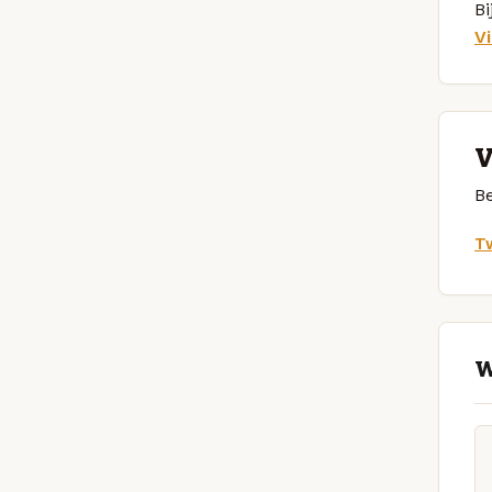
B
V
V
Be
Tw
W