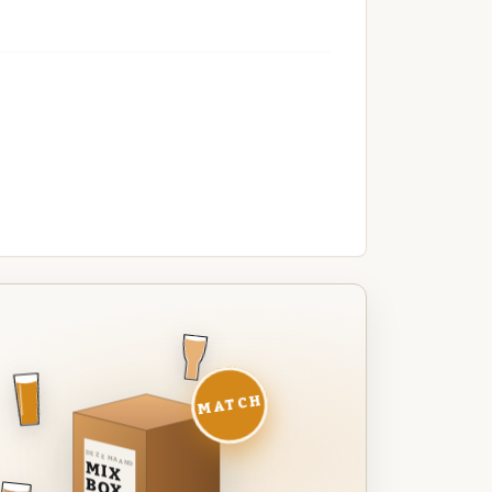
MATCH
DEZE MAAND
MIX
BOX