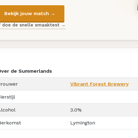
Bekijk jouw match →
f doe de snelle smaaktest →
Over de Summerlands
Brouwer
Vibrant Forest Brewery
ierstijl
Alcohol
3.0%
Herkomst
Lymington