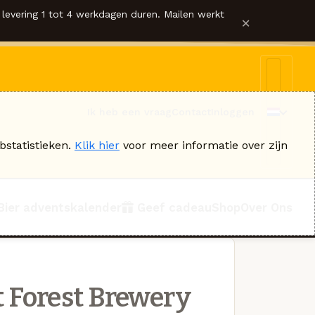
levering 1 tot 4 werkdagen duren. Mailen werkt
×
Ik heb een vraag
Contact
Inloggen
bstatistieken.
Klik hier
voor meer informatie over zijn
Bier adventskalender
Geef cadeau
Shop
Over Ons
 Forest Brewery