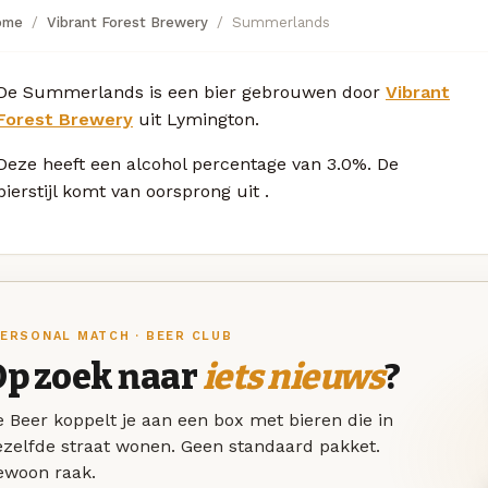
ome
Vibrant Forest Brewery
Summerlands
De Summerlands is een bier gebrouwen door
Vibrant
Forest Brewery
uit Lymington.
Deze
heeft een alcohol percentage van 3.0%. De
bierstijl komt van oorsprong uit
.
ERSONAL MATCH · BEER CLUB
Op zoek naar
iets nieuws
?
 Beer koppelt je aan een box met bieren die in
ezelfde straat wonen. Geen standaard pakket.
ewoon raak.