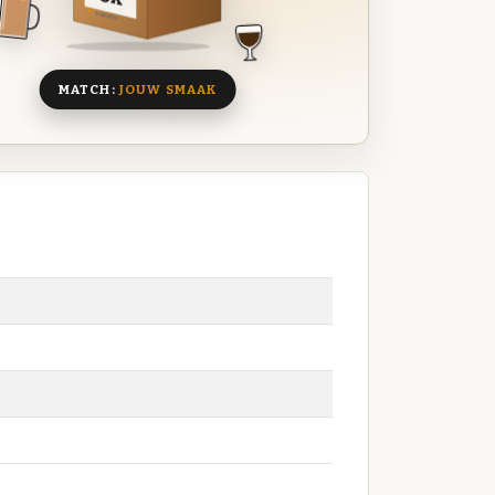
8 BIEREN
MATCH:
JOUW SMAAK