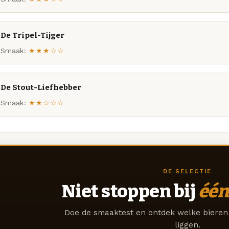
De Tripel-Tijger
Smaak:
★★★☆☆
De Stout-Liefhebber
Smaak:
★★☆☆☆
DE SELECTIE
Niet stoppen bij
één
Doe de smaaktest en ontdek welke bieren 
liggen.