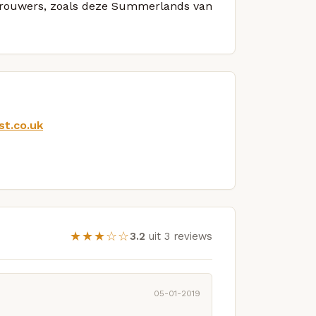
e brouwers, zoals deze Summerlands van
st.co.uk
★★★☆☆
3.2
uit 3 reviews
05-01-2019