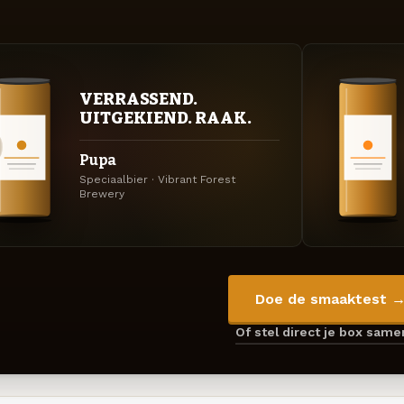
VERRASSEND.
UITGEKIEND. RAAK.
Pupa
Speciaalbier · Vibrant Forest
Brewery
Doe de smaaktest 
Of stel direct je box sam