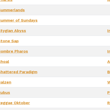
Summerlands
Summer of Sundays
Stygian Abyss
I
Stone Sap
Sombre Pharos
I
Shoal
A
Shattered Paradigm
B
Salzen
W
Rubus
P
Reggae Oktober
R