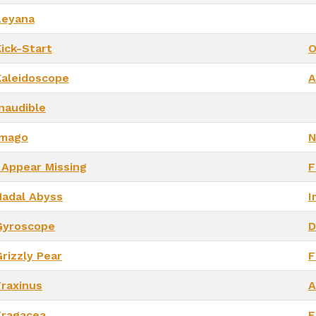
Leyana
Kick-Start
O
Kaleidoscope
A
Inaudible
Imago
N
I Appear Missing
F
Hadal Abyss
I
Gyroscope
D
rizzly Pear
F
Fraxinus
A
Fragacea
F