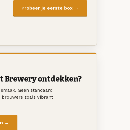
Probeer je eerste box →
s
st Brewery ontdekken?
w smaak. Geen standaard
e brouwers zoals Vibrant
en →