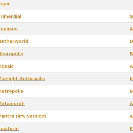
Pupa
rimordial
S
Pegasus
A
Netherworld
D
Necropolis
B
Mosaic
A
Midnight Anthracite
I
Metropolis
B
Metamorph
A
Mantra (4% version)
A
uciferin
F