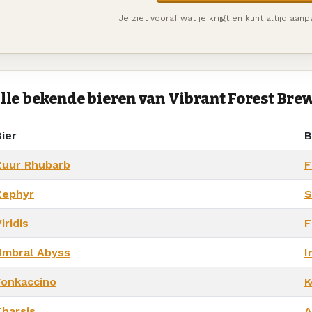
Je ziet vooraf wat je krijgt en kunt altijd aan
lle bekende bieren van Vibrant Forest Bre
ier
B
Zuur Rhubarb
F
Zephyr
S
iridis
F
Umbral Abyss
I
Tonkaccino
K
Tharsis
A