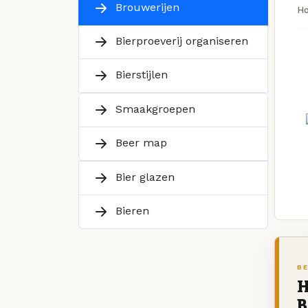
Brouwerijen
H
Bierproeverij organiseren
Bierstijlen
Smaakgroepen
Beer map
Bier glazen
Bieren
BE
H
B