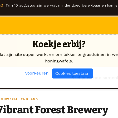
d.
T/m 10 augustus zijn we wat minder goed bereikbaar en kan je 
Koekje erbij?
dat zijn site super werkt en om lekker te grasduinen in we
honingwafels.
Voorkeuren
Cookies toestaan
Stel jouw box samen
ROUWERIJ · ENGLAND
Vibrant Forest Brewery