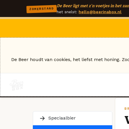
De Beer ligt met z'n voetjes in het zan
ZOMERSTAND
het snelst:
hello@beerinabox.nl
De Beer houdt van cookies, het liefst met honing. Zo
B
Speciaalbier