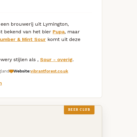
 een brouwerij uit Lymington,
st bekend van het bier
Pupa
, maar
cumber & Mint Sour
komt uit deze
ery stijlen als ,
Sour - overig
.
gland
Website:
vibrantforest.co.uk
m
BEER CLUB