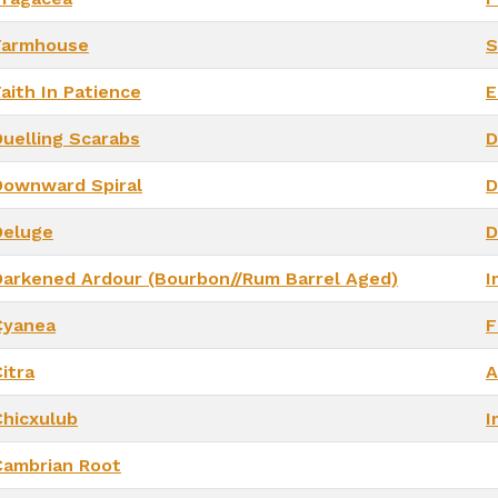
Farmhouse
S
aith In Patience
E
Duelling Scarabs
D
Downward Spiral
D
Deluge
D
Darkened Ardour (Bourbon//Rum Barrel Aged)
I
Cyanea
F
itra
A
Chicxulub
I
Cambrian Root