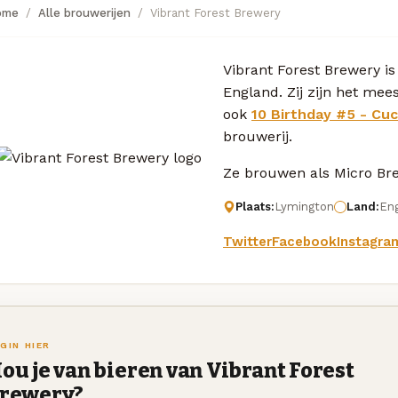
ome
Alle brouwerijen
Vibrant Forest Brewery
Vibrant Forest Brewery is
England. Zij zijn het mee
ook
10 Birthday #5 - Cu
brouwerij.
Ze brouwen als Micro Brew
Plaats:
Lymington
Land:
En
Twitter
Facebook
Instagra
GIN HIER
ou je van bieren van Vibrant Forest
rewery?