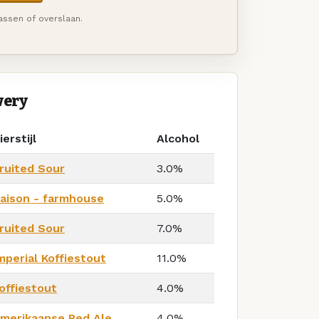
passen of overslaan.
wery
ierstijl
Alcohol
ruited Sour
3.0%
aison - farmhouse
5.0%
ruited Sour
7.0%
mperial Koffiestout
11.0%
offiestout
4.0%
merikaanse Red Ale
4.0%