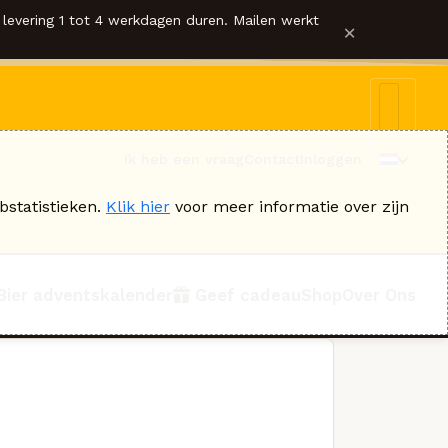
levering 1 tot 4 werkdagen duren. Mailen werkt
×
Ik heb een vraag
Contact
Inloggen
bstatistieken.
Klik hier
voor meer informatie over zijn
Bier adventskalender
Geef cadeau
Shop
Over Ons