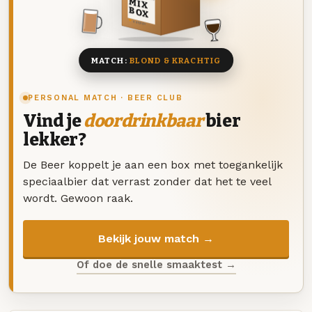
MIX
BOX
8 BIEREN
MATCH:
BLOND & KRACHTIG
PERSONAL MATCH · BEER CLUB
Vind je
doordrinkbaar
bier
lekker?
De Beer koppelt je aan een box met toegankelijk
speciaalbier dat verrast zonder dat het te veel
wordt. Gewoon raak.
Bekijk jouw match →
Of doe de snelle smaaktest →