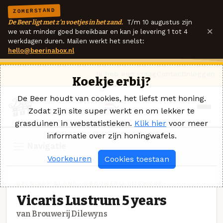
ZOMERSTAND
De Beer ligt met z'n voetjes in het zand.
T/m 10 augustus zijn
×
we wat minder goed bereikbaar en kan je levering 1 tot 4
werkdagen duren. Mailen werkt het snelst:
hello@beerinabox.nl
Ik heb een vraag
Contact
Inloggen
Koekje erbij?
De Beer houdt van cookies, het liefst met honing.
Zodat zijn site super werkt en om lekker te
grasduinen in webstatistieken.
Klik hier
voor meer
informatie over zijn honingwafels.
Navigatie
Voorkeuren
Cookies toestaan
BELGISCH BLOND · BROUWERIJ DILEWYNS
Vicaris Lustrum 5 years
van Brouwerij Dilewyns