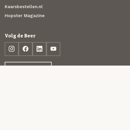
Kaarsbestellen.nl
Hopster Magazine
Volg de Beer
Ontdek jouw box
© 2013-2026 Beer in a Box BV