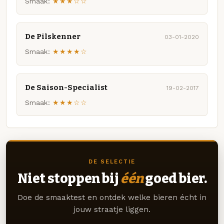
Smaak:
★★★☆☆
De Pilskenner
03-01-2020
Smaak:
★★★★☆
De Saison-Specialist
19-02-2017
Smaak:
★★★☆☆
DE SELECTIE
Niet stoppen bij
één
goed bier.
Doe de smaaktest en ontdek welke bieren écht in
jouw straatje liggen.