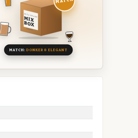
MATCH
DEZE MAAND
MIX
BOX
8 BIEREN
MATCH:
DONKER & ELEGANT