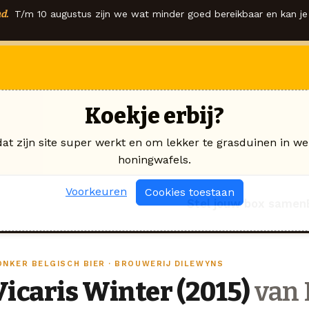
d.
T/m 10 augustus zijn we wat minder goed bereikbaar en kan je 
Koekje erbij?
dat zijn site super werkt en om lekker te grasduinen in we
honingwafels.
Voorkeuren
Cookies toestaan
Stel jouw box samen
ONKER BELGISCH BIER · BROUWERIJ DILEWYNS
Vicaris Winter (2015)
van 