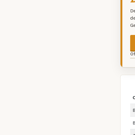
De
d
G
O
B