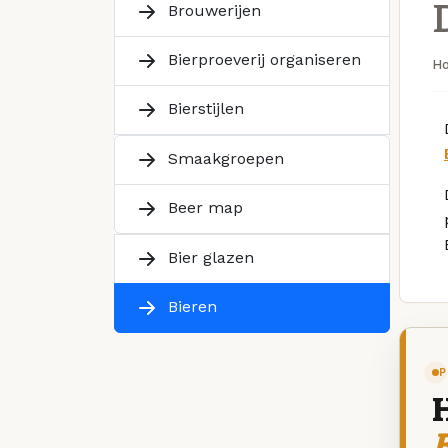
Brouwerijen
Bierproeverij organiseren
H
Bierstijlen
Smaakgroepen
Beer map
Bier glazen
Bieren
P
B