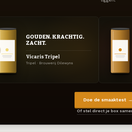
GOUDEN. KRACHTIG.
ZACHT.
Vicaris Tripel
Tripel · Brouwerij Dilewyns
Doe de smaaktest 
Of stel direct je box sam