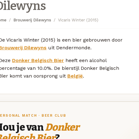
Dilewyns
ome
Brouwerij Dilewyns
Vicaris Winter (2015)
De Vicaris Winter (2015) is een bier gebrouwen door
Brouwerij Dilewyns
uit Dendermonde.
Deze
Donker Belgisch Bier
heeft een alcohol
percentage van 10.0%. De bierstijl Donker Belgisch
Bier komt van oorsprong uit
België
.
ERSONAL MATCH · BEER CLUB
Hou je van
Donker
elgisch Bier
?