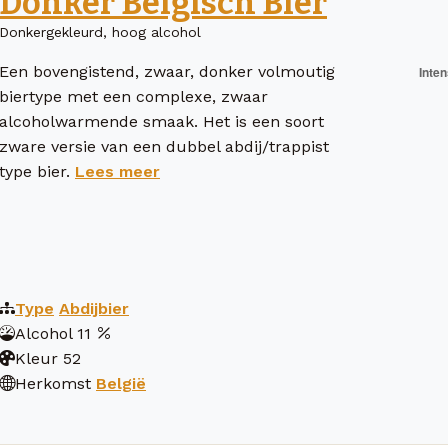
Donker Belgisch Bier
Donkergekleurd, hoog alcohol
Een bovengistend, zwaar, donker volmoutig
biertype met een complexe, zwaar
alcoholwarmende smaak. Het is een soort
zware versie van een dubbel abdij/trappist
type bier.
Lees meer
Type
Abdijbier
Alcohol
11
Kleur
52
Herkomst
België