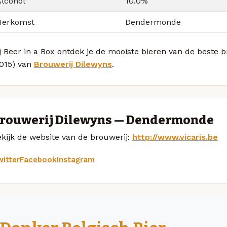
Alcohol
10.0%
Herkomst
Dendermonde
j Beer in a Box ontdek je de mooiste bieren van de beste 
2015) van
Brouwerij Dilewyns
.
rouwerij Dilewyns — Dendermonde
kijk de website van de brouwerij:
http://www.vicaris.be
itter
Facebook
Instagram