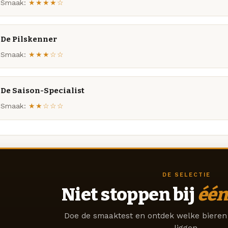
Smaak:
★★★★☆
De Pilskenner
Smaak:
★★★☆☆
De Saison-Specialist
Smaak:
★★☆☆☆
DE SELECTIE
Niet stoppen bij
één
Doe de smaaktest en ontdek welke bieren 
liggen.