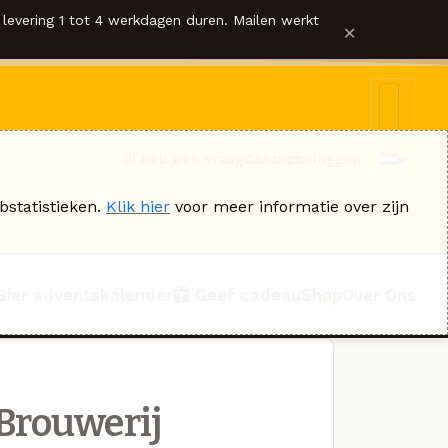
levering 1 tot 4 werkdagen duren. Mailen werkt
×
Ik heb een vraag
Contact
Inloggen
bstatistieken.
Klik hier
voor meer informatie over zijn
Bier adventskalender
Geef cadeau
Shop
Over Ons
Brouwerij