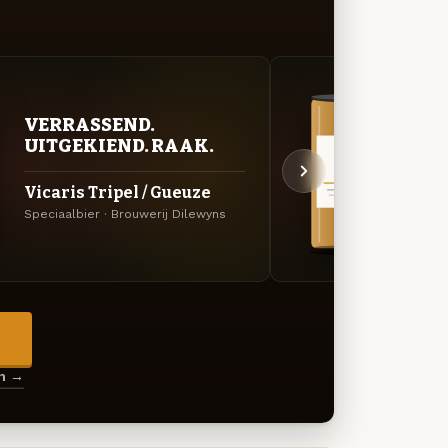
VER
VERRASSEND.
UIT
UITGEKIEND. RAAK.
Vica
Vicaris Tripel / Gueuze
Donker
Speciaalbier · Brouwerij Dilewyns
Dilewy
→
en →