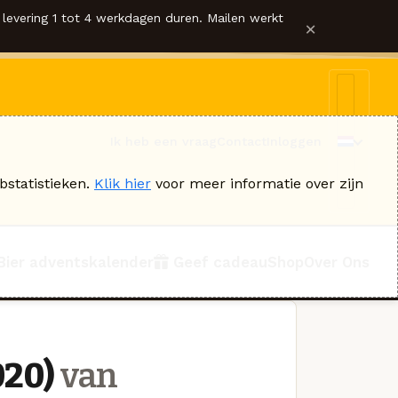
levering 1 tot 4 werkdagen duren. Mailen werkt
×
Ik heb een vraag
Contact
Inloggen
bstatistieken.
Klik hier
voor meer informatie over zijn
Bier adventskalender
Geef cadeau
Shop
Over Ons
020)
van