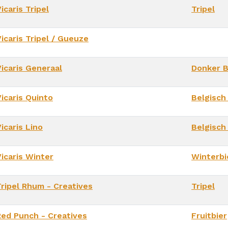
icaris Tripel
Tripel
icaris Tripel / Gueuze
Vicaris Generaal
Donker B
icaris Quinto
Belgisch
icaris Lino
Belgisch
Vicaris Winter
Winterbi
Tripel Rhum - Creatives
Tripel
Red Punch - Creatives
Fruitbier