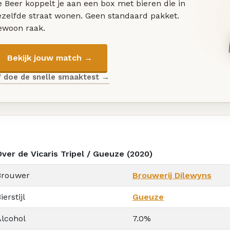
 Beer koppelt je aan een box met bieren die in
ezelfde straat wonen. Geen standaard pakket.
ewoon raak.
Bekijk jouw match →
f doe de snelle smaaktest →
Over de Vicaris Tripel / Gueuze (2020)
Brouwer
Brouwerij Dilewyns
ierstijl
Gueuze
Alcohol
7.0%