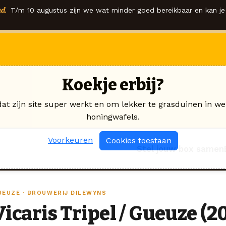
d.
T/m 10 augustus zijn we wat minder goed bereikbaar en kan je 
Koekje erbij?
dat zijn site super werkt en om lekker te grasduinen in we
honingwafels.
Voorkeuren
Cookies toestaan
Stel jouw box samen
UEUZE · BROUWERIJ DILEWYNS
Vicaris Tripel / Gueuze (2