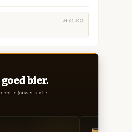
24-02-2023
goed bier.
écht in jouw straatje