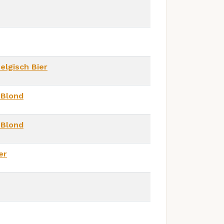
elgisch Bier
 Blond
 Blond
er