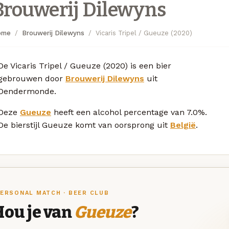
Brouwerij Dilewyns
ome
Brouwerij Dilewyns
Vicaris Tripel / Gueuze (2020)
De Vicaris Tripel / Gueuze (2020) is een bier
gebrouwen door
Brouwerij Dilewyns
uit
Dendermonde.
Deze
Gueuze
heeft een alcohol percentage van 7.0%.
De bierstijl Gueuze komt van oorsprong uit
België
.
ERSONAL MATCH · BEER CLUB
Hou je van
Gueuze
?