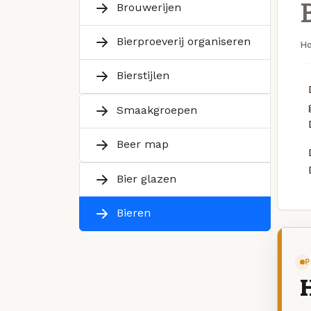
Brouwerijen
Bierproeverij organiseren
H
Bierstijlen
Smaakgroepen
Beer map
Bier glazen
Bieren
P