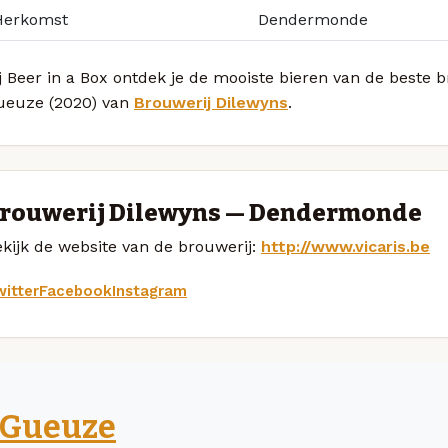
Herkomst
Dendermonde
j Beer in a Box ontdek je de mooiste bieren van de beste b
ueuze (2020) van
Brouwerij Dilewyns
.
rouwerij Dilewyns — Dendermonde
kijk de website van de brouwerij:
http://www.vicaris.be
itter
Facebook
Instagram
Gueuze