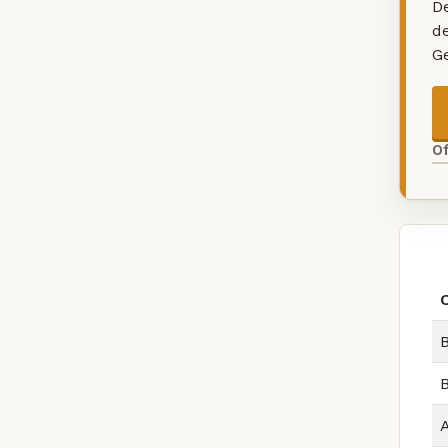
De
d
G
O
B