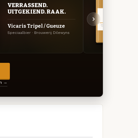
VER
VERRASSEND.
UIT
UITGEKIEND. RAAK.
Vica
Vicaris Tripel / Gueuze
Donker
Speciaalbier · Brouwerij Dilewyns
Dilewy
→
en →
s