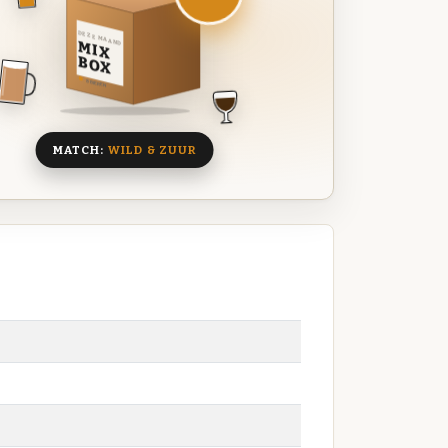
DEZE MAAND
MIX
BOX
8 BIEREN
MATCH:
WILD & ZUUR