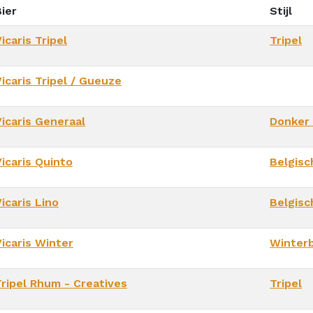
ier
Stijl
icaris Tripel
Tripel
icaris Tripel / Gueuze
Vicaris Generaal
Donker 
icaris Quinto
Belgisc
icaris Lino
Belgisc
Vicaris Winter
Winterb
Tripel Rhum - Creatives
Tripel