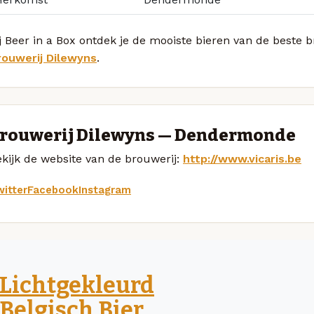
j Beer in a Box ontdek je de mooiste bieren van de beste 
rouwerij Dilewyns
.
rouwerij Dilewyns — Dendermonde
kijk de website van de brouwerij:
http://www.vicaris.be
itter
Facebook
Instagram
Lichtgekleurd
Belgisch Bier