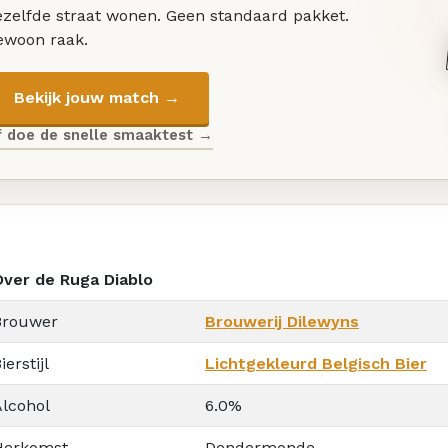
ezelfde straat wonen. Geen standaard pakket.
ewoon raak.
Bekijk jouw match →
f doe de snelle smaaktest →
Over de Ruga Diablo
Brouwer
Brouwerij Dilewyns
ierstijl
Lichtgekleurd Belgisch Bier
Alcohol
6.0%
Herkomst
Dendermonde