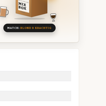
DEZE MAAND
MIX
BOX
8 BIEREN
MATCH:
BLOND & KRACHTIG