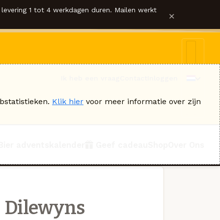
levering 1 tot 4 werkdagen duren. Mailen werkt
×
Ik heb een vraag
Contact
Inloggen
bstatistieken.
Klik hier
voor meer informatie over zijn
Bier adventskalender
Geef cadeau
Shop
Over Ons
j Dilewyns