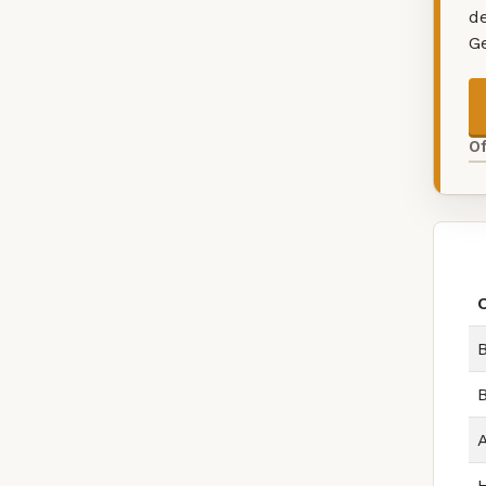
d
G
O
B