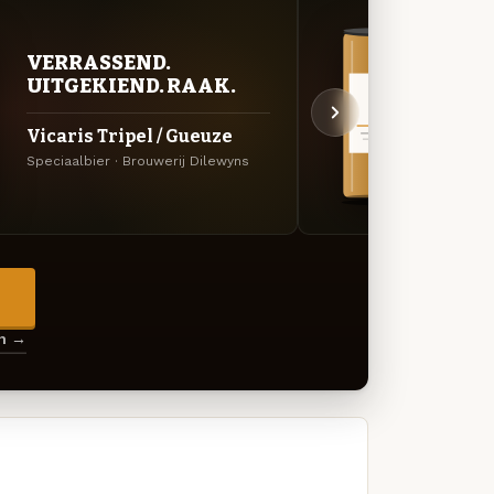
VER
VERRASSEND.
UIT
UITGEKIEND. RAAK.
Vica
Vicaris Tripel / Gueuze
Donker
Speciaalbier · Brouwerij Dilewyns
Dilewy
→
en →
s