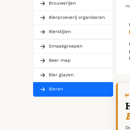
Brouwerijen
H
Bierproeverij organiseren
Bierstijlen
Smaakgroepen
Beer map
Bier glazen
Bieren
P
B
De