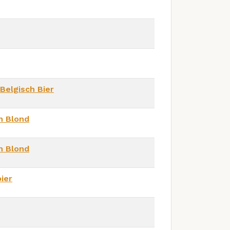
Belgisch Bier
h Blond
h Blond
ier