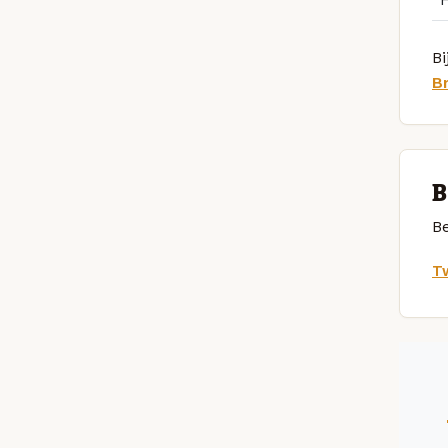
Bi
B
B
Be
Tw