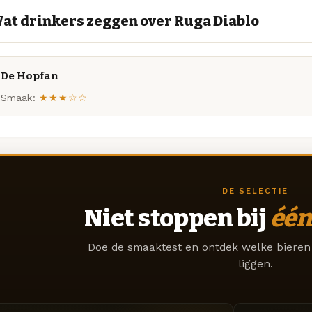
at drinkers zeggen over Ruga Diablo
De Hopfan
Smaak:
★★★☆☆
DE SELECTIE
Niet stoppen bij
één
Doe de smaaktest en ontdek welke bieren 
liggen.