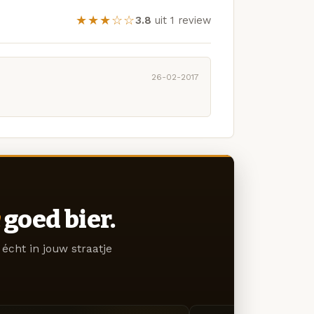
★★★☆☆
3.8
uit 1 review
26-02-2017
goed bier.
écht in jouw straatje