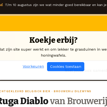
d.
T/m 10 augustus zijn we wat minder goed bereikbaar en kan je 
Koekje erbij?
dat zijn site super werkt en om lekker te grasduinen in we
honingwafels.
Voorkeuren
Cookies toestaan
Stel jouw box samen
ICHTGEKLEURD BELGISCH BIER · BROUWERIJ DILEWYNS
Ruga Diablo
van Brouweri