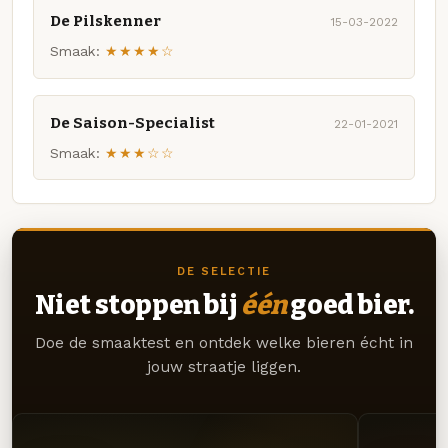
De Pilskenner
15-03-2022
Smaak:
★★★★☆
De Saison-Specialist
22-01-2021
Smaak:
★★★☆☆
DE SELECTIE
Niet stoppen bij
één
goed bier.
Doe de smaaktest en ontdek welke bieren écht in
jouw straatje liggen.