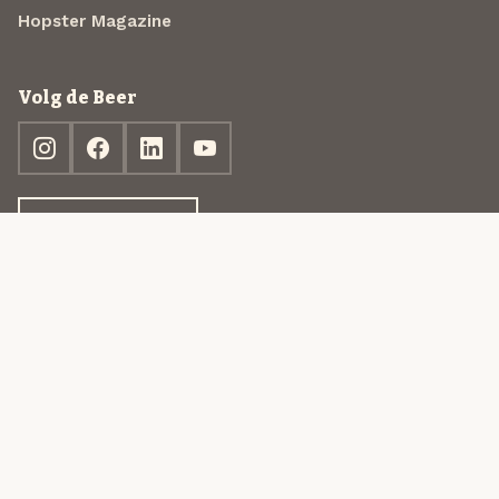
Hopster Magazine
Volg de Beer
Ontdek jouw box
© 2013-2026 Beer in a Box BV