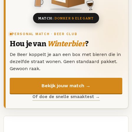
8 BIEREN
MATCH:
DONKER & ELEGANT
PERSONAL MATCH · BEER CLUB
Hou je van
Winterbier
?
De Beer koppelt je aan een box met bieren die in
dezelfde straat wonen. Geen standaard pakket.
Gewoon raak.
Bekijk jouw match →
Of doe de snelle smaaktest →