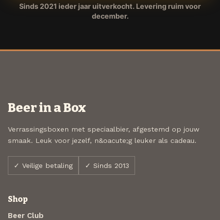
Sinds 2021 ieder jaar uitverkocht. Levering ruim voor
december.
Beer in a Box
Verrassingsboxen met speciaalbier, afgestemd op jouw
smaak. Leuk voor jezelf, n&oacute;g leuker als cadeau.
✓ Veilige betaling
✓ Sinds 2013
Shop
Beer Club