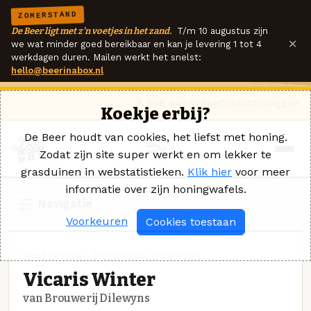
ZOMERSTAND
De Beer ligt met z'n voetjes in het zand.
T/m 10 augustus zijn
×
we wat minder goed bereikbaar en kan je levering 1 tot 4
werkdagen duren. Mailen werkt het snelst:
hello@beerinabox.nl
Ik heb een vraag
Contact
Inloggen
Koekje erbij?
De Beer houdt van cookies, het liefst met honing.
Zodat zijn site super werkt en om lekker te
grasduinen in webstatistieken.
Klik hier
voor meer
informatie over zijn honingwafels.
Navigatie
Voorkeuren
Cookies toestaan
WINTERBIER · BROUWERIJ DILEWYNS
Vicaris Winter
van Brouwerij Dilewyns