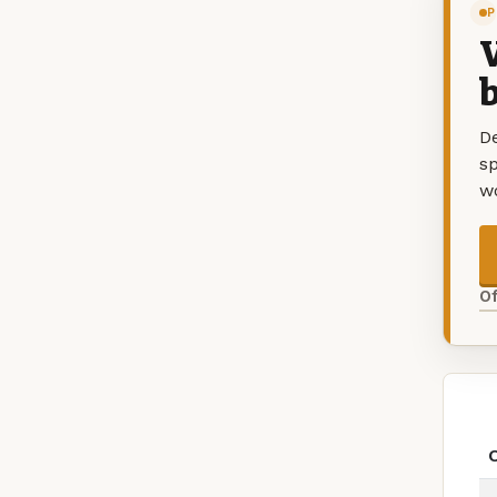
P
V
b
De
sp
w
O
O