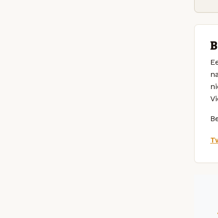
B
Ee
na
ni
Vi
Be
Tw