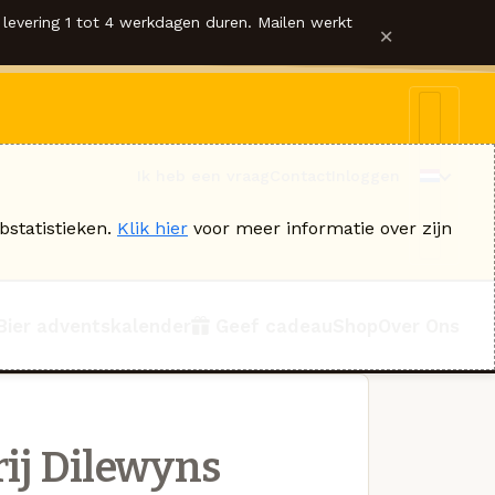
levering 1 tot 4 werkdagen duren. Mailen werkt
×
Ik heb een vraag
Contact
Inloggen
bstatistieken.
Klik hier
voor meer informatie over zijn
Bier adventskalender
Geef cadeau
Shop
Over Ons
ij Dilewyns