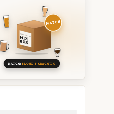
MATCH
DEZE MAAND
MIX
BOX
8 BIEREN
MATCH:
BLOND & KRACHTIG