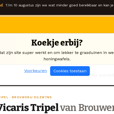
d.
T/m 10 augustus zijn we wat minder goed bereikbaar en kan je 
Koekje erbij?
dat zijn site super werkt en om lekker te grasduinen in we
honingwafels.
Voorkeuren
Cookies toestaan
Stel jouw box samen
RIPEL · BROUWERIJ DILEWYNS
Vicaris Tripel
van Brouwer