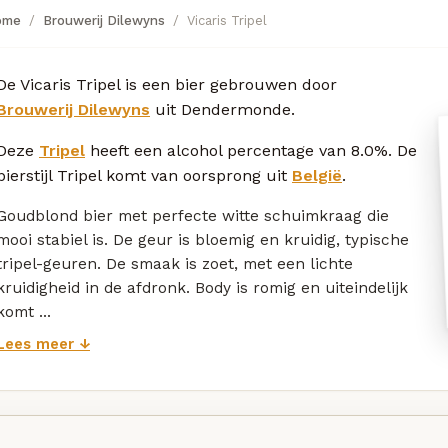
ome
Brouwerij Dilewyns
Vicaris Tripel
De Vicaris Tripel is een bier gebrouwen door
Brouwerij Dilewyns
uit Dendermonde.
Deze
Tripel
heeft een alcohol percentage van 8.0%. De
bierstijl Tripel komt van oorsprong uit
België
.
Goudblond bier met perfecte witte schuimkraag die
mooi stabiel is. De geur is bloemig en kruidig, typische
tripel-geuren. De smaak is zoet, met een lichte
kruidigheid in de afdronk. Body is romig en uiteindelijk
komt ...
Lees meer ↓