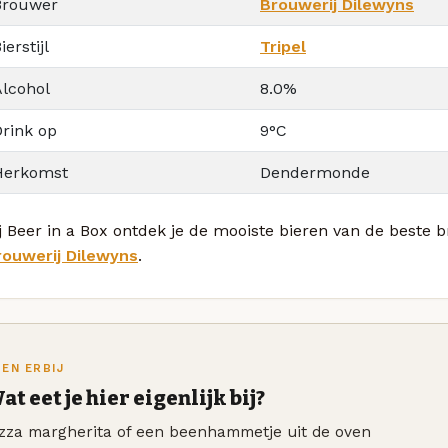
Brouwer
Brouwerij Dilewyns
ierstijl
Tripel
Alcohol
8.0%
Drink op
9°C
Herkomst
Dendermonde
j Beer in a Box ontdek je de mooiste bieren van de beste b
rouwerij Dilewyns
.
TEN ERBIJ
at eet je hier eigenlijk bij?
izza margherita of een beenhammetje uit de oven