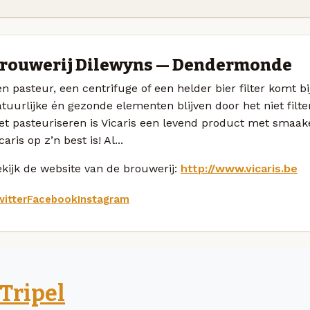
rouwerij Dilewyns — Dendermonde
n pasteur, een centrifuge of een helder bier filter komt bi
tuurlijke én gezonde elementen blijven door het niet filte
et pasteuriseren is Vicaris een levend product met smaak
caris op z’n best is! Al...
kijk de website van de brouwerij:
http://www.vicaris.be
itter
Facebook
Instagram
Tripel