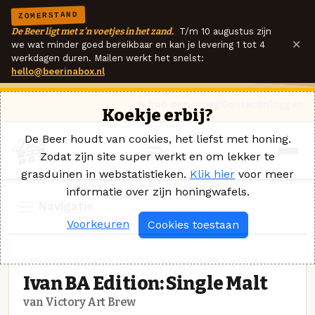
ZOMERSTAND
De Beer ligt met z'n voetjes in het zand.
T/m 10 augustus zijn
×
we wat minder goed bereikbaar en kan je levering 1 tot 4
werkdagen duren. Mailen werkt het snelst:
hello@beerinabox.nl
Ik heb een vraag
Contact
Inloggen
Koekje erbij?
De Beer houdt van cookies, het liefst met honing.
Zodat zijn site super werkt en om lekker te
grasduinen in webstatistieken.
Klik hier
voor meer
informatie over zijn honingwafels.
Navigatie
Voorkeuren
Cookies toestaan
RUSSIAN IMPERIAL STOUT · VICTORY ART BREW
Ivan BA Edition: Single Malt
van Victory Art Brew