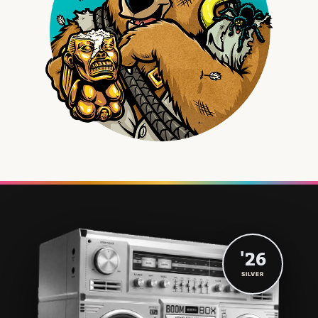
'26
SILVER