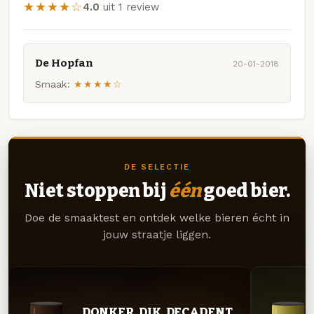
★★★★☆
4.0
uit 1 review
De Hopfan
20-01-2018
Smaak:
★★★★☆
DE SELECTIE
Niet stoppen bij
één
goed bier.
Doe de smaaktest en ontdek welke bieren écht in
jouw straatje liggen.
DONKER. DIK. DECADENT.