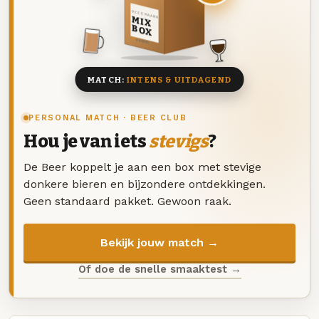
DEZE MAAND
MIX
BOX
8 BIEREN
MATCH:
INTENS & UITDAGEND
PERSONAL MATCH · BEER CLUB
Hou je van iets
stevigs
?
De Beer koppelt je aan een box met stevige
donkere bieren en bijzondere ontdekkingen.
Geen standaard pakket. Gewoon raak.
Bekijk jouw match →
Of doe de snelle smaaktest →