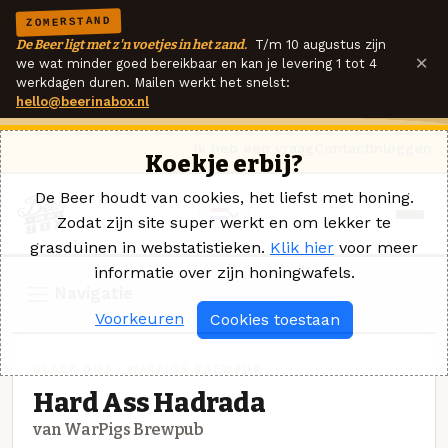
ZOMERSTAND
De Beer ligt met z'n voetjes in het zand.
T/m 10 augustus zijn
×
we wat minder goed bereikbaar en kan je levering 1 tot 4
werkdagen duren. Mailen werkt het snelst:
hello@beerinabox.nl
Ik heb een vraag
Contact
Inloggen
Koekje erbij?
De Beer houdt van cookies, het liefst met honing.
Zodat zijn site super werkt en om lekker te
grasduinen in webstatistieken.
Klik hier
voor meer
informatie over zijn honingwafels.
Navigatie
Voorkeuren
Cookies toestaan
BLACK DIPA · WARPIGS BREWPUB
Hard Ass Hadrada
van WarPigs Brewpub