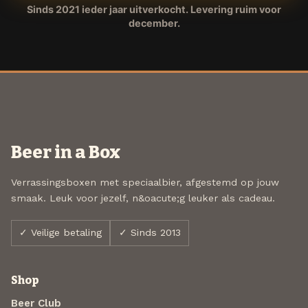
Sinds 2021 ieder jaar uitverkocht. Levering ruim voor
december.
Beer in a Box
Verrassingsboxen met speciaalbier, afgestemd op jouw
smaak. Leuk voor jezelf, n&oacute;g leuker als cadeau.
✓ Veilige betaling
✓ Sinds 2013
Shop
Beer Club