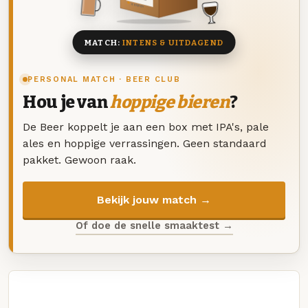
8 BIEREN
MATCH:
INTENS & UITDAGEND
PERSONAL MATCH · BEER CLUB
Hou je van
hoppige bieren
?
De Beer koppelt je aan een box met IPA's, pale
ales en hoppige verrassingen. Geen standaard
pakket. Gewoon raak.
Bekijk jouw match →
Of doe de snelle smaaktest →