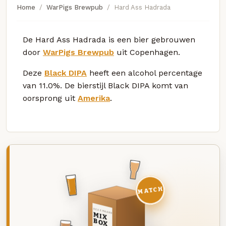
Home
WarPigs Brewpub
Hard Ass Hadrada
De Hard Ass Hadrada is een bier gebrouwen
door
WarPigs Brewpub
uit Copenhagen.
Deze
Black DIPA
heeft een alcohol percentage
van 11.0%. De bierstijl Black DIPA komt van
oorsprong uit
Amerika
.
MATCH
DEZE MAAND
MIX
BOX