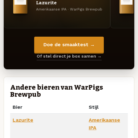
Lazurite
Amerikaanse IPA · WarPigs Brewpub
Doe de smaaktest →
Of stel direct je box samen →
Andere bieren van WarPigs
Brewpub
Bier
Stijl
Lazurite
Amerikaanse
IPA