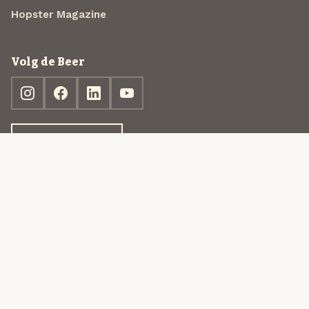
Hopster Magazine
Volg de Beer
Ontdek jouw box
© 2013-2026 Beer in a Box BV