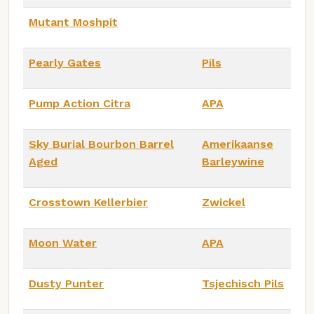
Mutant Moshpit
Pearly Gates
Pils
Pump Action Citra
APA
Sky Burial Bourbon Barrel
Amerikaanse
Aged
Barleywine
Crosstown Kellerbier
Zwickel
Moon Water
APA
Dusty Punter
Tsjechisch Pils