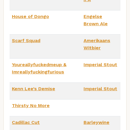
House of Dongo
Engelse
Brown Ale
Scarf Squad
Amerikaans
Witbier
Youreallyfuckedmeup &
Imperial Stout
Imreallyfuckingfurious
Kenn Lee’s Demise
Imperial Stout
Thirsty No More
Cadillac Cut
Barleywine