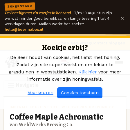
ZOMERSTAND
De Beer ligt met z'n voetjes in het zand.
T/m 10 augustus zijn
×
we wat minder goed bereikbaar en kan je levering 1 tot 4
werkdagen duren. Mailen werkt het snelst:
hello@beerinabox.nl
Ik heb een vraag
Contact
Inloggen
Koekje erbij?
De Beer houdt van cookies, het liefst met honing.
Zodat zijn site super werkt en om lekker te
grasduinen in webstatistieken.
Klik hier
voor meer
informatie over zijn honingwafels.
Navigatie
Voorkeuren
Cookies toestaan
IMPERIAL KOFFIESTOUT · WELDWERKS BREWING CO.
Coffee Maple Achromatic
van WeldWerks Brewing Co.