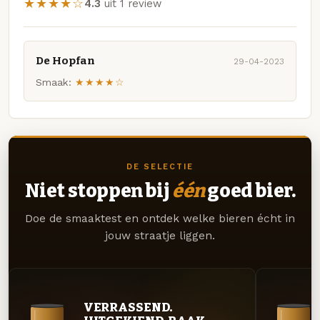
★★★★☆
4.3
uit 1 review
De Hopfan
29-04-2023
Smaak:
★★★★☆
DE SELECTIE
Niet stoppen bij
één
goed bier.
Doe de smaaktest en ontdek welke bieren écht in
jouw straatje liggen.
VERRASSEND.