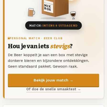
DEZE MAAND
MIX
BOX
8 BIEREN
MATCH:
INTENS & UITDAGEND
PERSONAL MATCH · BEER CLUB
Hou je van iets
stevigs
?
De Beer koppelt je aan een box met stevige
donkere bieren en bijzondere ontdekkingen.
Geen standaard pakket. Gewoon raak.
Bekijk jouw match →
Of doe de snelle smaaktest →