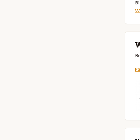
Bi
W
W
Be
F