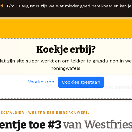
d.
T/m 10 augustus zijn we wat minder goed bereikbaar en kan je 
Koekje erbij?
dat zijn site super werkt en om lekker te grasduinen in we
honingwafels.
Voorkeuren
Cookies toestaan
Stel jouw box samen
PECIAALBIER · WESTFRIESE BIERBROUWERIJ
ientje toe #3
van Westfries