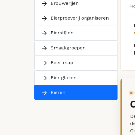
Brouwerijen
H
Bierproeverij organiseren
Bierstijlen
Smaakgroepen
Beer map
Bier glazen
Bieren
P
De
d
G