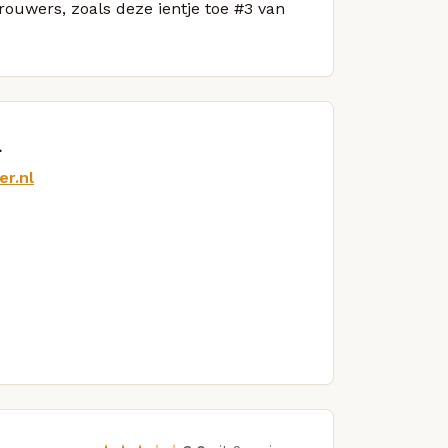
rouwers, zoals deze ientje toe #3 van
n
er.nl