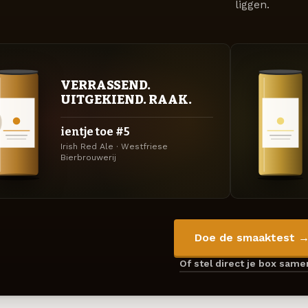
liggen.
VERRASSEND.
UITGEKIEND. RAAK.
ientje toe #5
Irish Red Ale · Westfriese
Bierbrouwerij
Doe de smaaktest 
Of stel direct je box sam