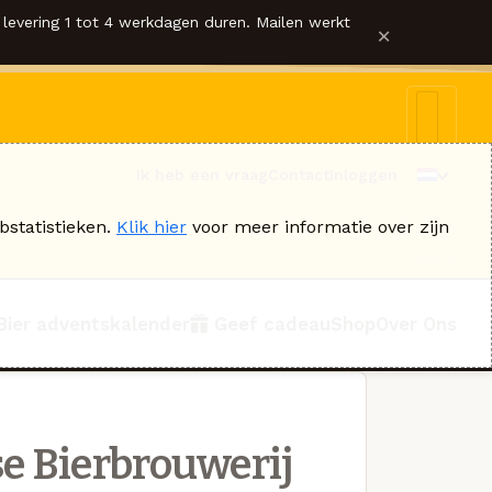
levering 1 tot 4 werkdagen duren. Mailen werkt
×
Ik heb een vraag
Contact
Inloggen
bstatistieken.
Klik hier
voor meer informatie over zijn
Bier adventskalender
Geef cadeau
Shop
Over Ons
e Bierbrouwerij