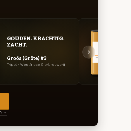
BITT
GOUDEN. KRACHTIG.
EXP
ZACHT.
Skee
Groôs (Grôte) #3
Amerik
Tripel · Westfriese Bierbrouwerij
Bierbr
→
en →