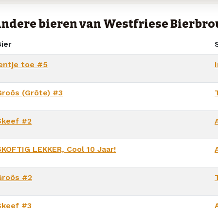
ndere bieren van Westfriese Bierbro
ier
S
ientje toe #5
Groôs (Grôte) #3
Skeef #2
SKOFTIG LEKKER, Cool 10 Jaar!
Groôs #2
Skeef #3