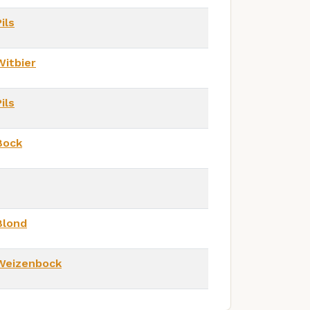
ils
Witbier
ils
Bock
Blond
Weizenbock