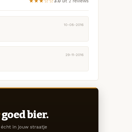
★★★☆☆
3.0
uit 2 reviews
10-08-2016
29-11-2016
goed bier.
écht in jouw straatje