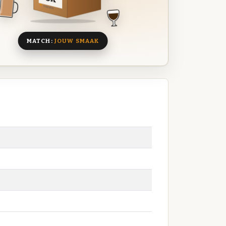
8 BIEREN
MATCH:
JOUW SMAAK