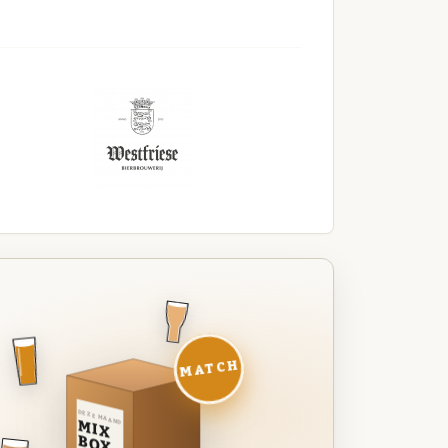
MATCH
DEZE MAAND
MIX
BOX