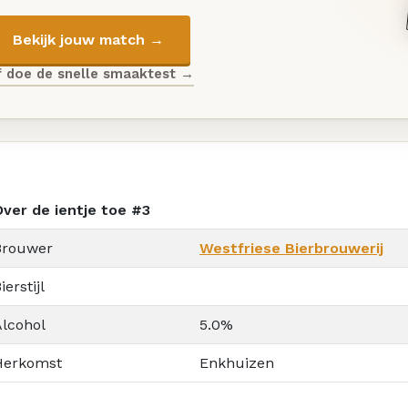
Bekijk jouw match →
f doe de snelle smaaktest →
Over de ientje toe #3
Brouwer
Westfriese Bierbrouwerij
ierstijl
Alcohol
5.0%
Herkomst
Enkhuizen