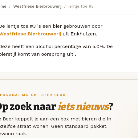
ome
Westfriese Bierbrouwerij
ientje toe #3
De ientje toe #3 is een bier gebrouwen door
Westfriese Bierbrouwerij
uit Enkhuizen.
Deze
heeft een alcohol percentage van 5.0%. De
bierstijl komt van oorsprong uit
.
ERSONAL MATCH · BEER CLUB
Op zoek naar
iets nieuws
?
 Beer koppelt je aan een box met bieren die in
ezelfde straat wonen. Geen standaard pakket.
ewoon raak.