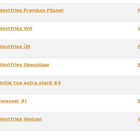
Westfries Premium Pilsner
P
Westfries Wit
Westfries ÛR
P
Westfries Speculaas
ientje toe extra sterk #4
Swesser #1
Westfries Weizen