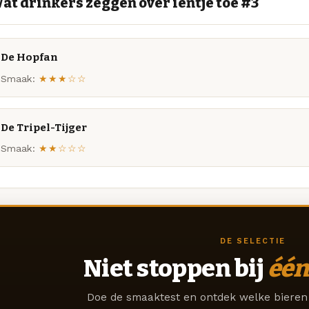
at drinkers zeggen over ientje toe #3
De Hopfan
Smaak:
★★★☆☆
De Tripel-Tijger
Smaak:
★★☆☆☆
DE SELECTIE
Niet stoppen bij
één
Doe de smaaktest en ontdek welke bieren 