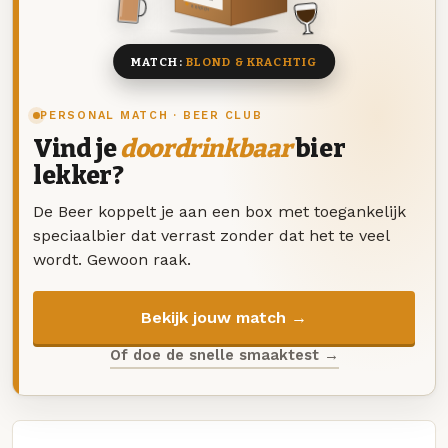
8 BIEREN
MATCH:
BLOND & KRACHTIG
PERSONAL MATCH · BEER CLUB
Vind je
doordrinkbaar
bier
lekker?
De Beer koppelt je aan een box met toegankelijk
speciaalbier dat verrast zonder dat het te veel
wordt. Gewoon raak.
Bekijk jouw match →
Of doe de snelle smaaktest →