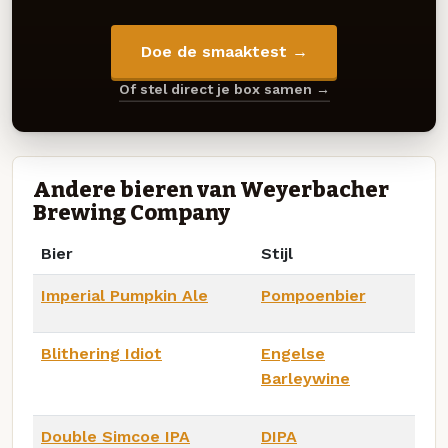
Doe de smaaktest →
Of stel direct je box samen →
Andere bieren van Weyerbacher
Brewing Company
Bier
Stijl
Imperial Pumpkin Ale
Pompoenbier
Blithering Idiot
Engelse
Barleywine
Double Simcoe IPA
DIPA