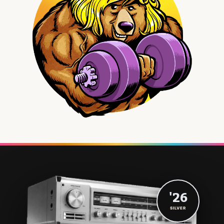
'26
SILVER