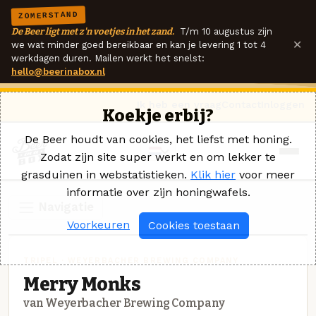
ZOMERSTAND
De Beer ligt met z'n voetjes in het zand.
T/m 10 augustus zijn
×
we wat minder goed bereikbaar en kan je levering 1 tot 4
werkdagen duren. Mailen werkt het snelst:
hello@beerinabox.nl
Ik heb een vraag
Contact
Inloggen
Koekje erbij?
De Beer houdt van cookies, het liefst met honing.
Zodat zijn site super werkt en om lekker te
grasduinen in webstatistieken.
Klik hier
voor meer
informatie over zijn honingwafels.
Navigatie
Voorkeuren
Cookies toestaan
TRIPEL · WEYERBACHER BREWING COMPANY
Merry Monks
van Weyerbacher Brewing Company