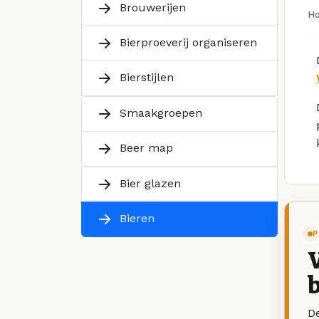
Brouwerijen
H
Bierproeverij organiseren
Bierstijlen
Smaakgroepen
Beer map
Bier glazen
Bieren
P
V
b
De