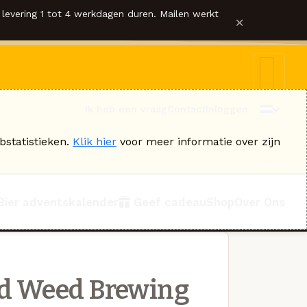
levering 1 tot 4 werkdagen duren. Mailen werkt
×
Ik heb een vraag
Contact
Inloggen
bstatistieken.
Klik hier
voor meer informatie over zijn
Bier adventskalender
Geef cadeau
Shop
Over Ons
d Weed Brewing