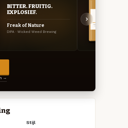
VER
BITTER. FRUITIG.
UIT
EXPLOSIEF.
Coas
Freak of Nature
Specia
DIPA · Wicked Weed Brewing
Brewin
→
en →
ing
Stijl