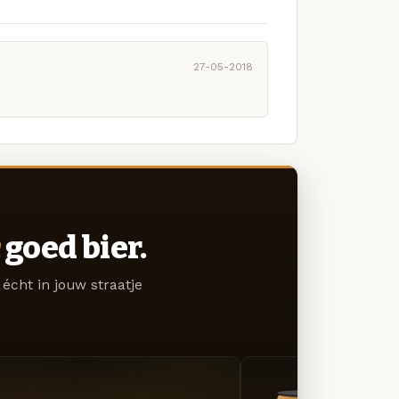
27-05-2018
goed bier.
écht in jouw straatje