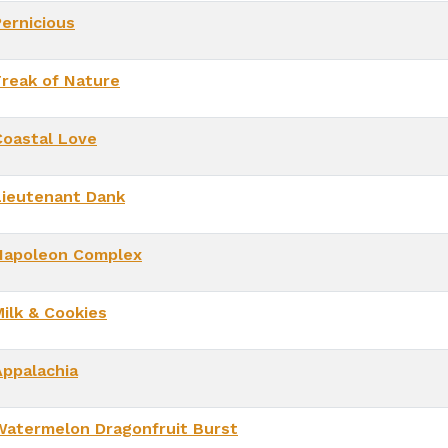
Pernicious
Freak of Nature
Coastal Love
Lieutenant Dank
Napoleon Complex
Milk & Cookies
Appalachia
Watermelon Dragonfruit Burst