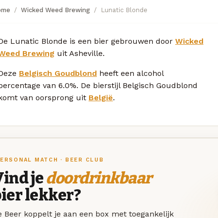
ome
Wicked Weed Brewing
Lunatic Blonde
De Lunatic Blonde is een bier gebrouwen door
Wicked
Weed Brewing
uit Asheville.
Deze
Belgisch Goudblond
heeft een alcohol
percentage van 6.0%. De bierstijl Belgisch Goudblond
komt van oorsprong uit
België
.
ERSONAL MATCH · BEER CLUB
ind je
doordrinkbaar
ier lekker?
 Beer koppelt je aan een box met toegankelijk