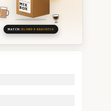
DEZE MAAND
MIX
BOX
8 BIEREN
MATCH:
BLOND & KRACHTIG