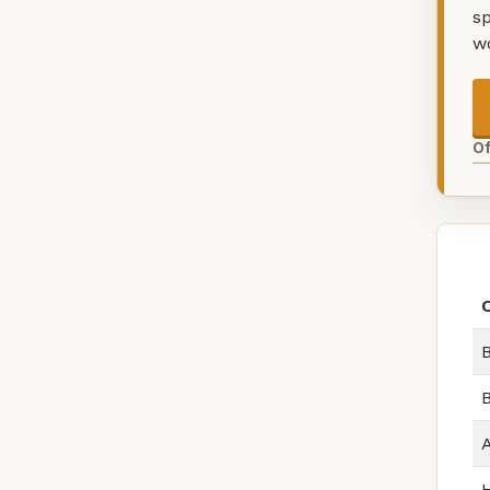
sp
w
O
B