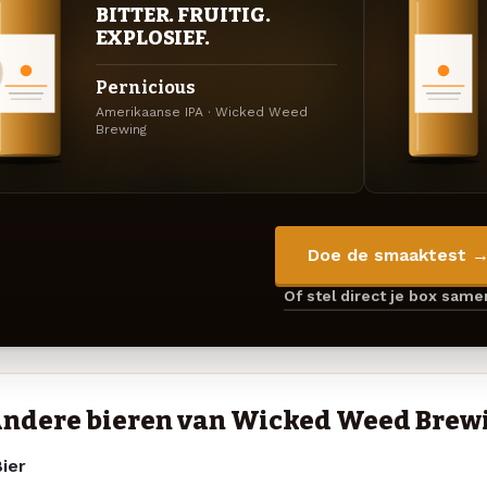
BITTER. FRUITIG.
EXPLOSIEF.
Pernicious
Amerikaanse IPA · Wicked Weed
Brewing
Doe de smaaktest 
Of stel direct je box sam
ndere bieren van Wicked Weed Brew
ier