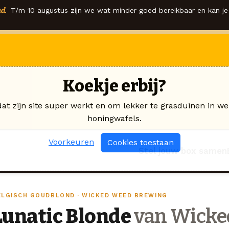
d.
T/m 10 augustus zijn we wat minder goed bereikbaar en kan je 
Koekje erbij?
dat zijn site super werkt en om lekker te grasduinen in we
honingwafels.
Voorkeuren
Cookies toestaan
Stel jouw box samen
ELGISCH GOUDBLOND · WICKED WEED BREWING
Lunatic Blonde
van Wicke