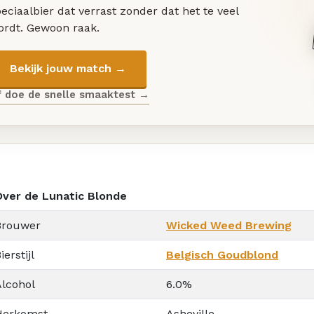
eciaalbier dat verrast zonder dat het te veel
ordt. Gewoon raak.
Bekijk jouw match →
f doe de snelle smaaktest →
Over de Lunatic Blonde
Brouwer
Wicked Weed Brewing
ierstijl
Belgisch Goudblond
Alcohol
6.0%
Herkomst
Asheville