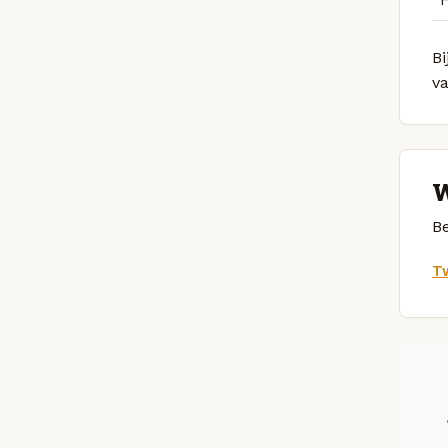
Bi
v
W
Be
Tw