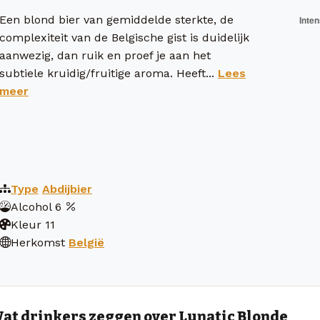
Een blond bier van gemiddelde sterkte, de
complexiteit van de Belgische gist is duidelijk
aanwezig, dan ruik en proef je aan het
subtiele kruidig/fruitige aroma. Heeft...
Lees
meer
Type
Abdijbier
Alcohol
6
Kleur
11
Herkomst
België
at drinkers zeggen over Lunatic Blonde