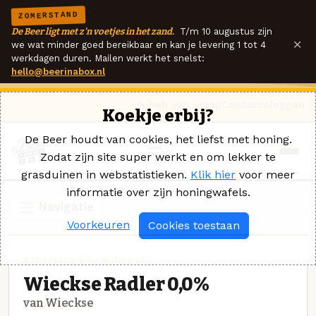
ZOMERSTAND
De Beer ligt met z'n voetjes in het zand.
T/m 10 augustus zijn
×
we wat minder goed bereikbaar en kan je levering 1 tot 4
werkdagen duren. Mailen werkt het snelst:
hello@beerinabox.nl
Ik heb een vraag
Contact
Inloggen
Koekje erbij?
De Beer houdt van cookies, het liefst met honing.
Zodat zijn site super werkt en om lekker te
grasduinen in webstatistieken.
Klik hier
voor meer
informatie over zijn honingwafels.
Navigatie
Voorkeuren
Cookies toestaan
SPECIAALBIER · WIECKSE
Wieckse Radler 0,0%
van Wieckse