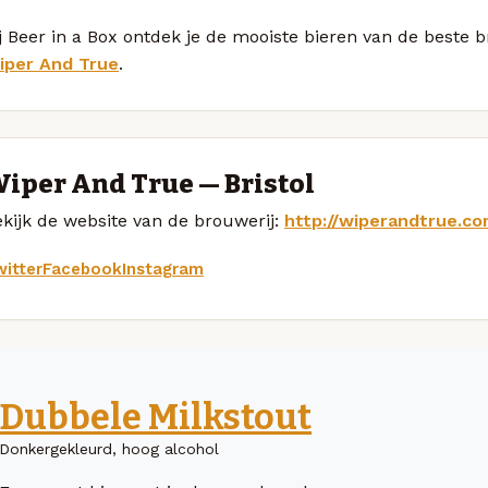
j Beer in a Box ontdek je de mooiste bieren van de beste
iper And True
.
iper And True — Bristol
kijk de website van de brouwerij:
http://wiperandtrue.c
itter
Facebook
Instagram
Dubbele Milkstout
Donkergekleurd, hoog alcohol