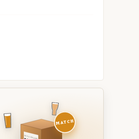
MATCH
DEZE MAAND