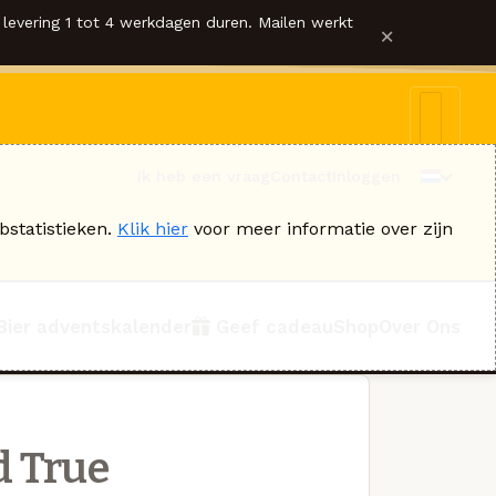
levering 1 tot 4 werkdagen duren. Mailen werkt
×
Ik heb een vraag
Contact
Inloggen
bstatistieken.
Klik hier
voor meer informatie over zijn
Bier adventskalender
Geef cadeau
Shop
Over Ons
 True