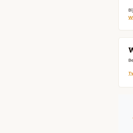
Bi
W
W
Be
Tw