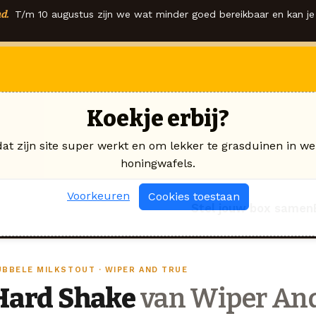
d.
T/m 10 augustus zijn we wat minder goed bereikbaar en kan je 
Koekje erbij?
dat zijn site super werkt en om lekker te grasduinen in we
honingwafels.
Voorkeuren
Cookies toestaan
Stel jouw box samen
UBBELE MILKSTOUT · WIPER AND TRUE
Hard Shake
van Wiper And