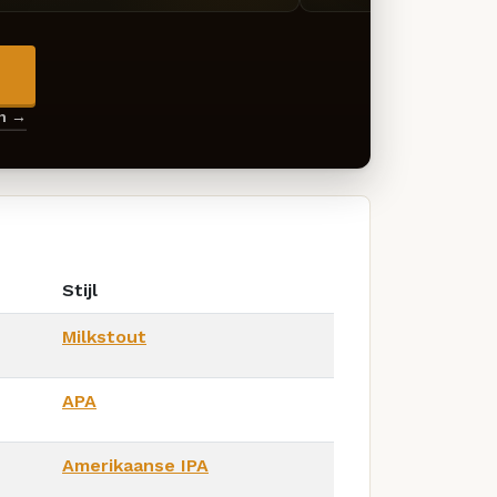
→
en →
Stijl
Milkstout
APA
Amerikaanse IPA