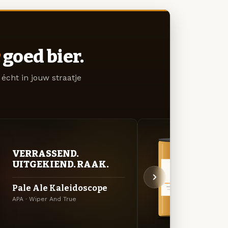
goed bier.
écht in jouw straatje
VERRASSEND.
BITT
UITGEKIEND. RAAK.
EXP
Pale Ale Kaleidoscope
Indi
APA · Wiper And True
Amerik