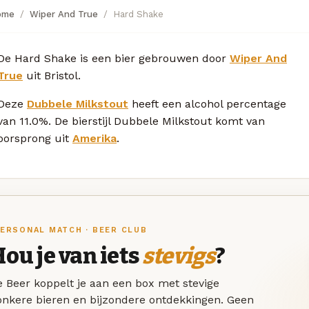
ome
Wiper And True
Hard Shake
De Hard Shake is een bier gebrouwen door
Wiper And
True
uit Bristol.
Deze
Dubbele Milkstout
heeft een alcohol percentage
van 11.0%. De bierstijl Dubbele Milkstout komt van
oorsprong uit
Amerika
.
ERSONAL MATCH · BEER CLUB
ou je van iets
stevigs
?
 Beer koppelt je aan een box met stevige
onkere bieren en bijzondere ontdekkingen. Geen