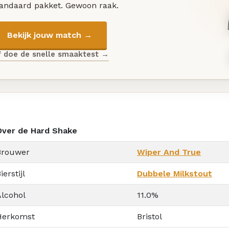
tandaard pakket. Gewoon raak.
Bekijk jouw match →
f doe de snelle smaaktest →
Over de Hard Shake
Brouwer
Wiper And True
ierstijl
Dubbele Milkstout
Alcohol
11.0%
Herkomst
Bristol