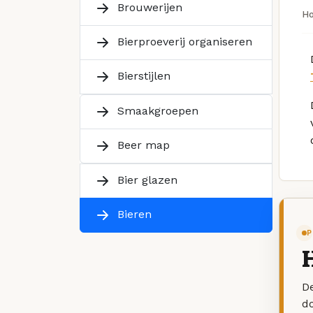
Brouwerijen
H
Bierproeverij organiseren
Bierstijlen
Smaakgroepen
Beer map
Bier glazen
Bieren
P
H
De
d