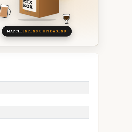
MIX
BOX
8 BIEREN
MATCH:
INTENS & UITDAGEND