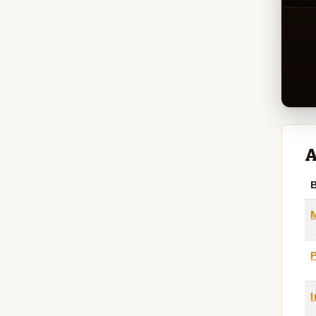
A
B
I