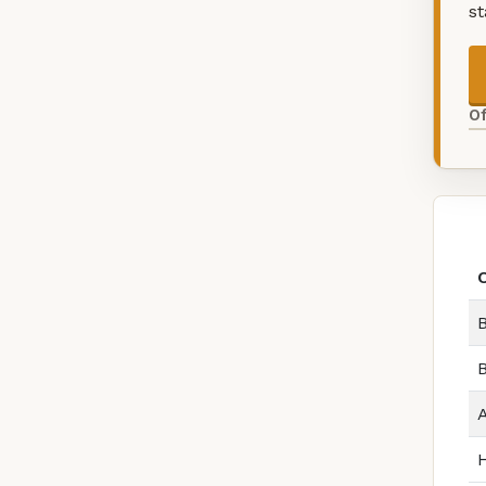
s
O
B