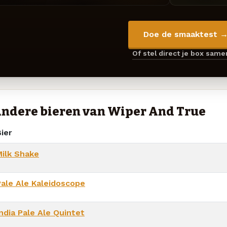
Doe de smaaktest 
Of stel direct je box sam
ndere bieren van Wiper And True
ier
Milk Shake
Pale Ale Kaleidoscope
ndia Pale Ale Quintet