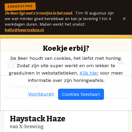
ZOMERSTAND
De Beer ligt met z'n voetjes in het zand.
T/m 10 augustus zijn
×
we wat minder goed bereikbaar en kan je levering 1 tot 4
werkdagen duren. Mailen werkt het snelst:
hello@beerinabox.nl
Ik heb een vraag
Contact
Inloggen
Koekje erbij?
De Beer houdt van cookies, het liefst met honing.
Zodat zijn site super werkt en om lekker te
grasduinen in webstatistieken.
Klik hier
voor meer
informatie over zijn honingwafels.
Navigatie
Voorkeuren
Cookies toestaan
SPECIAALBIER · X-BREWING
Haystack Haze
van X-brewing