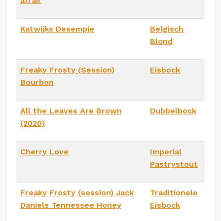
affair
Katwijks Desempje
Belgisch
Blond
Freaky Frosty (Session)
Eisbock
Bourbon
All the Leaves Are Brown
Dubbelbock
(2020)
Cherry Love
Imperial
Pastrystout
Freaky Frosty (session) Jack
Traditionele
Daniels Tennessee Honey
Eisbock