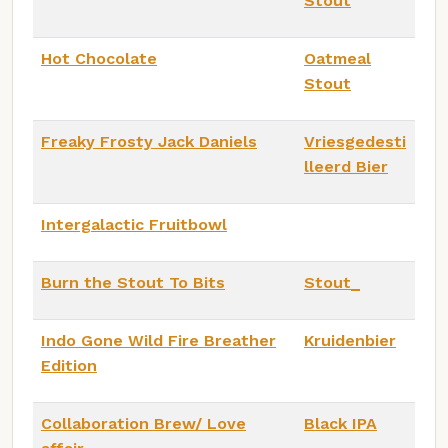
Stout
Hot Chocolate
Oatmeal
Stout
Freaky Frosty Jack Daniels
Vriesgedesti
lleerd Bier
Intergalactic Fruitbowl
Burn the Stout To Bits
Stout_
Indo Gone Wild Fire Breather
Kruidenbier
Edition
Collaboration Brew/ Love
Black IPA