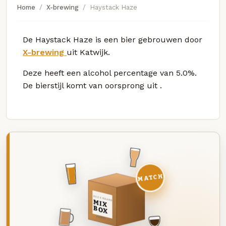
Home
X-brewing
Haystack Haze
De Haystack Haze is een bier gebrouwen door
X-brewing
uit Katwijk.
Deze
heeft een alcohol percentage van 5.0%.
De bierstijl komt van oorsprong uit
.
MATCH
DEZE MAAND
MIX
BOX
8 BIEREN