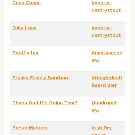
Coco Chaos
Imperial
Pastrystout
Toka Loca
Imperial
Pastrystout
Soulfly Ipa
Amerikaanse
IPA
Freaky Frosty Bourbon
Vriesgedesti
lleerd Bier
Thank God It's Quipa Time!
Quadrupel
IPA
Pogue Mahone
Irish Dry