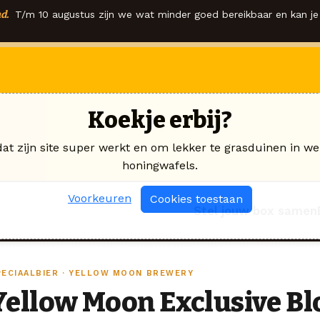
d.
T/m 10 augustus zijn we wat minder goed bereikbaar en kan je 
Koekje erbij?
dat zijn site super werkt en om lekker te grasduinen in we
honingwafels.
Voorkeuren
Cookies toestaan
Stel jouw box samen
PECIAALBIER · YELLOW MOON BREWERY
Yellow Moon Exclusive B