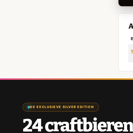
A
B
DE EXCLUSIEVE SILVER EDITION
24 craftbieren