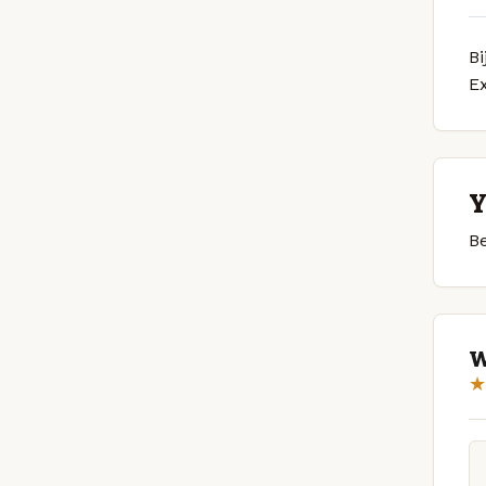
Bi
E
Y
Be
W