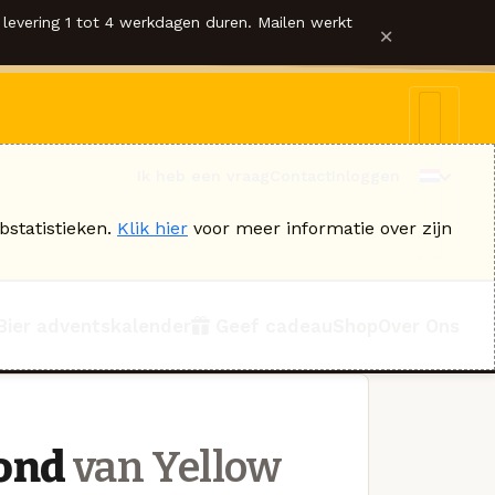
levering 1 tot 4 werkdagen duren. Mailen werkt
×
Ik heb een vraag
Contact
Inloggen
bstatistieken.
Klik hier
voor meer informatie over zijn
Bier adventskalender
Geef cadeau
Shop
Over Ons
lond
van Yellow