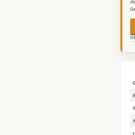
d
G
O
B