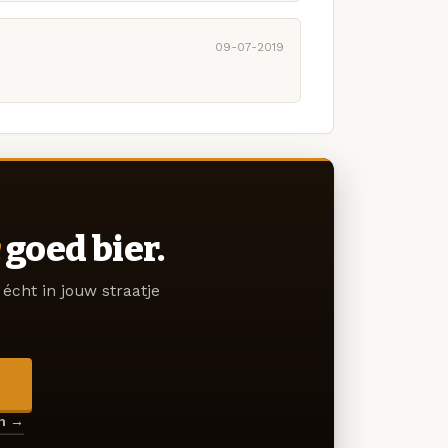
09-07-2019
goed bier.
écht in jouw straatje
→
en →