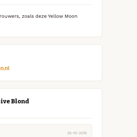
 brouwers, zoals deze Yellow Moon
n.nl
ive Blond
25-10-2015