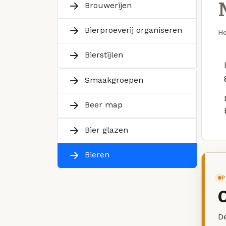
Brouwerijen
Bierproeverij organiseren
H
Bierstijlen
Smaakgroepen
Beer map
Bier glazen
Bieren
P
De