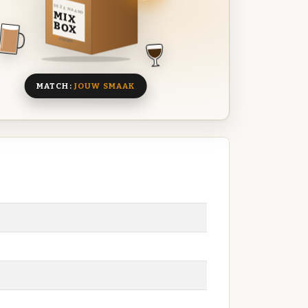
DEZE MAAND
MIX
BOX
8 BIEREN
MATCH:
JOUW SMAAK