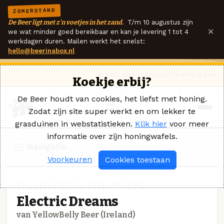
ZOMERSTAND
De Beer ligt met z'n voetjes in het zand.
T/m 10 augustus zijn
×
we wat minder goed bereikbaar en kan je levering 1 tot 4
werkdagen duren. Mailen werkt het snelst:
hello@beerinabox.nl
Ik heb een vraag
Contact
Inloggen
Koekje erbij?
De Beer houdt van cookies, het liefst met honing.
Zodat zijn site super werkt en om lekker te
grasduinen in webstatistieken.
Klik hier
voor meer
informatie over zijn honingwafels.
Navigatie
Voorkeuren
Cookies toestaan
APA · YELLOWBELLY BEER (IRELAND)
Electric Dreams
van YellowBelly Beer (Ireland)