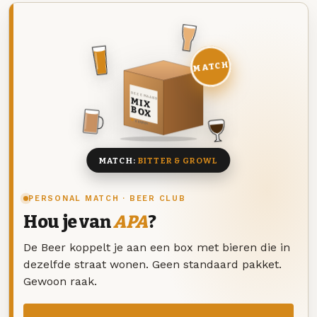
MATCH
DEZE MAAND
MIX
BOX
8 BIEREN
MATCH:
BITTER & GROWL
PERSONAL MATCH · BEER CLUB
Hou je van
APA
?
De Beer koppelt je aan een box met bieren die in
dezelfde straat wonen. Geen standaard pakket.
Gewoon raak.