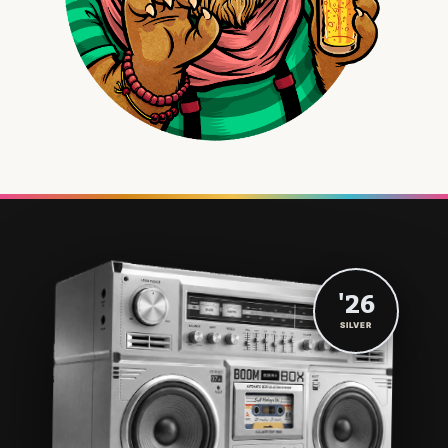
'26
SILVER