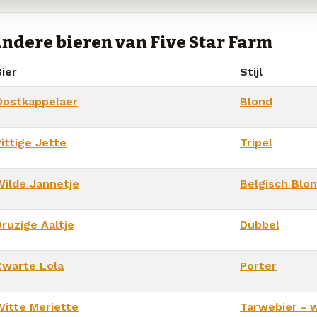
ndere bieren van Five Star Farm
ier
Stijl
Oostkappelaer
Blond
ittige Jette
Tripel
Wilde Jannetje
Belgisch Blo
Druzige Aaltje
Dubbel
Zwarte Lola
Porter
Witte Meriette
Tarwebier - w