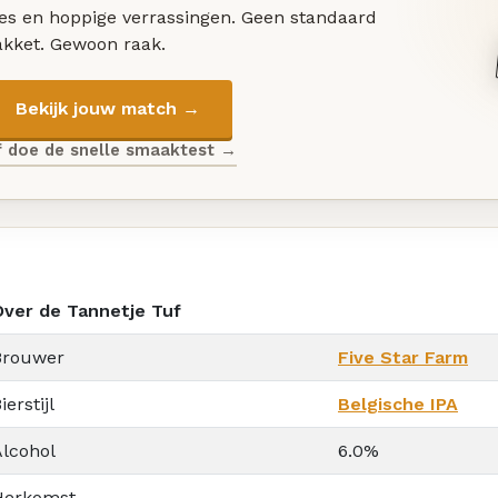
les en hoppige verrassingen. Geen standaard
akket. Gewoon raak.
Bekijk jouw match →
f doe de snelle smaaktest →
Over de Tannetje Tuf
Brouwer
Five Star Farm
ierstijl
Belgische IPA
Alcohol
6.0%
Herkomst