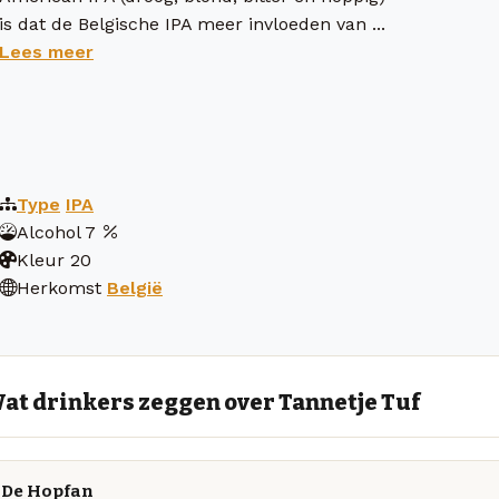
is dat de Belgische IPA meer invloeden van ...
Lees meer
Type
IPA
Alcohol
7
Kleur
20
Herkomst
België
at drinkers zeggen over Tannetje Tuf
De Hopfan