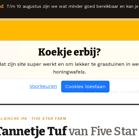
d.
T/m 10 augustus zijn we wat minder goed bereikbaar en kan je 
Koekje erbij?
dat zijn site super werkt en om lekker te grasduinen in we
honingwafels.
Voorkeuren
Cookies toestaan
Stel jouw box samen
LGISCHE IPA · FIVE STAR FARM
Tannetje Tuf
van Five Sta