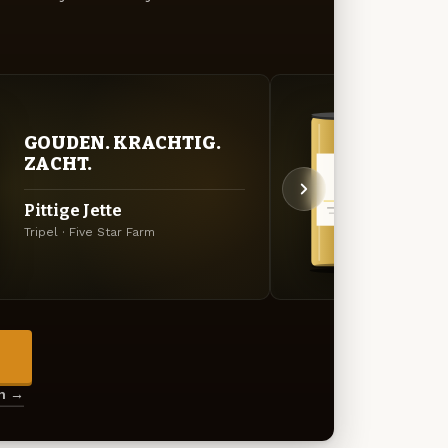
GOUDEN. KRACHTIG.
GOU
ZACHT.
ZAC
Pittige Jette
Wild
Tripel · Five Star Farm
Belgis
→
en →