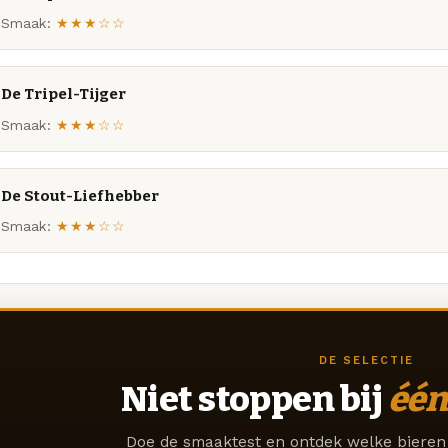
Smaak:
★★★☆☆
De Tripel-Tijger
Smaak:
★★★☆☆
De Stout-Liefhebber
Smaak:
★★★☆☆
DE SELECTIE
Niet stoppen bij
één
Doe de smaaktest en ontdek welke bieren 