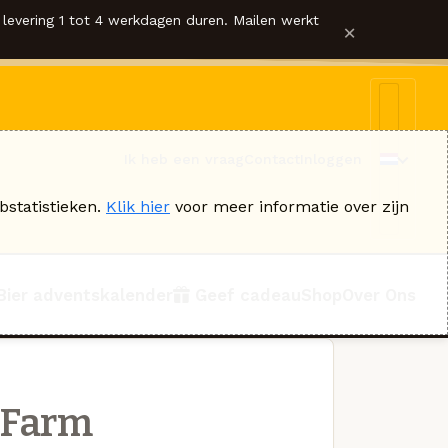
levering 1 tot 4 werkdagen duren. Mailen werkt
×
Ik heb een vraag
Contact
Inloggen
bstatistieken.
Klik hier
voor meer informatie over zijn
Bier adventskalender
Geef cadeau
Shop
Over Ons
r Farm