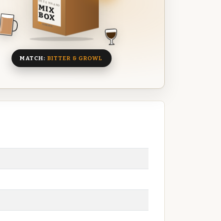
DEZE MAAND
MIX
BOX
8 BIEREN
MATCH:
BITTER & GROWL