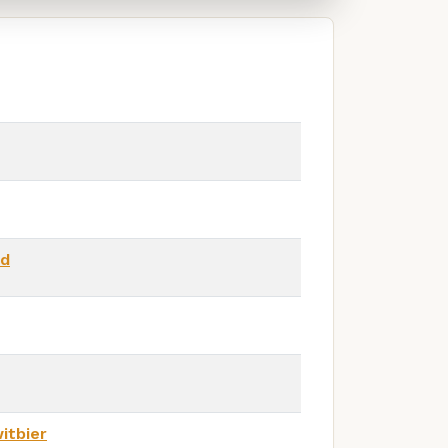
nd
itbier