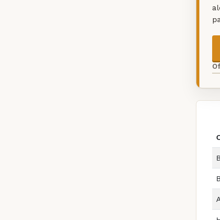
a
p
O
B