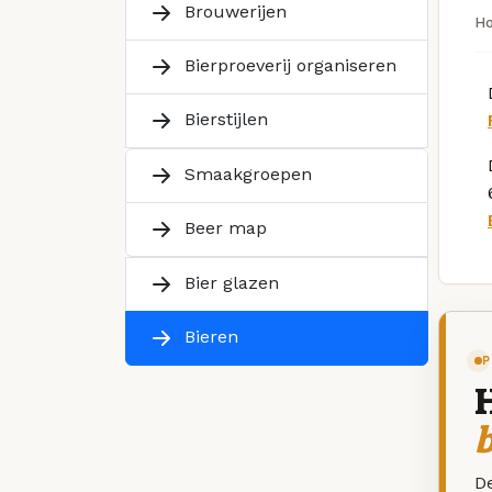
Brouwerijen
H
Bierproeverij organiseren
Bierstijlen
Smaakgroepen
Beer map
Bier glazen
Bieren
P
De