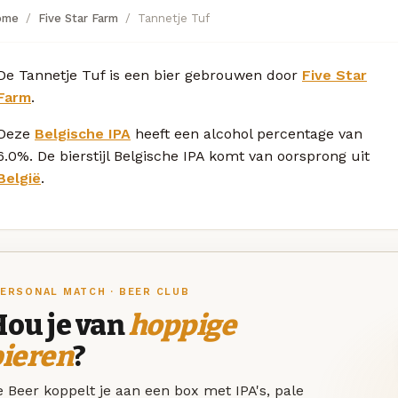
ome
Five Star Farm
Tannetje Tuf
De Tannetje Tuf is een bier gebrouwen door
Five Star
Farm
.
Deze
Belgische IPA
heeft een alcohol percentage van
6.0%. De bierstijl Belgische IPA komt van oorsprong uit
België
.
ERSONAL MATCH · BEER CLUB
Hou je van
hoppige
bieren
?
 Beer koppelt je aan een box met IPA's, pale